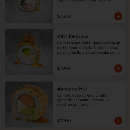
topping de salmón flameado en 
salsa aji amarillo.
$7.300
Kiro Tempura
Pollo teriyaki, palta, queso crema en 
nori tempurizado, bañado en salsa 
de ají amarillo y salsa teriyaki, con 
cebolliita china.
$7.200
Avocado Hot
Salmón, queso crema y palta, 
apanado en panko, bañado en 
nuestra salsa teriyaki
$7.200