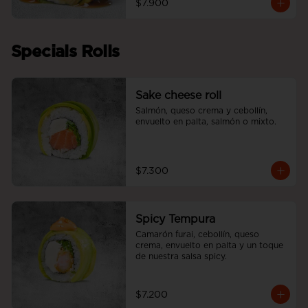
$7.900
Specials Rolls
Sake cheese roll
Salmón, queso crema y cebollín, 
envuelto en palta, salmón o mixto.
$7.300
Spicy Tempura
Camarón furai, cebollín, queso 
crema, envuelto en palta y un toque 
de nuestra salsa spicy.
$7.200