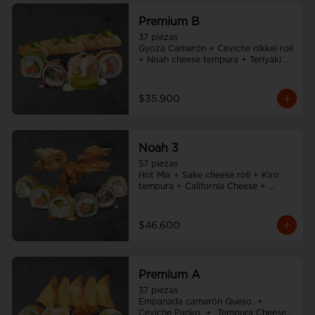
Premium B
37 piezas

Gyoza Camarón + Ceviche nikkei roll 
+ Noah cheese tempura + Teriyaki 
noah roll + Sake cheese roll
$35.900
Noah 3
57 piezas

Hot Mix + Sake cheese roll + Kiro 
tempura + California Cheese + 
Tempura cheese roll + Teriyaki noah 
roll + Ebi cheese tempura
$46.600
Premium A
37 piezas

Empanada camarón Queso  +  
Ceviche Panko  +  Tempura Cheese 