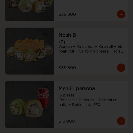
Noah Roll + Tempura cheese roll
$39.800
Noah B
47 piezas

Wantán + Kinoa hot + Kiro roll + Ebi 
noah roll + California cheese + Tori 
cheese furai
$39.800
Menú 1 persona
16 piezas

Ebi cheese Tempura + Tori roll en 
palta + Bebida lata 350cc
$13.900