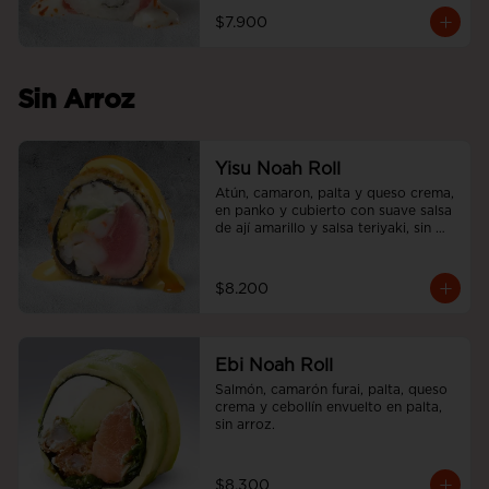
$7.900
Sin Arroz
Yisu Noah Roll
Atún, camaron, palta y queso crema, 
en panko y cubierto con suave salsa 
de ají amarillo y salsa teriyaki, sin 
arroz.
$8.200
Ebi Noah Roll
Salmón, camarón furai, palta, queso 
crema y cebollín envuelto en palta, 
sin arroz.
$8.300