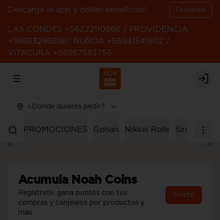
Descarga la app y obtén beneficios!
Descargar
LAS CONDES +56222110666 / PROVIDENCIA
+56953296698/ ÑUÑOA +56941541602 /
VITACURA +56957583755
Abrir menu de navegación
Logi
¿Dónde quieres pedir?
PROMOCIONES
Gohan
Nikkei Rolls
Sin Arroz
Acumula
Noah Coins
Regístrate, gana puntos con tus
Únete
compras y canjealos por productos y
más