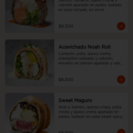
Salmón, camarón, queso crema y 
cebollín apanado en panko, bañado 
en salsa teriyaki, sin arroz.
$8.300
Acevichado Noah Roll
Camarón, palta, queso crema, 
champiñón salteado y cebollín, 
envuelto en salmón apanado y salsa 
acevichada, sin arroz
$8.300
Sweet Maguro
Atún o Salmòn, quinoa crispy, palta, 
criolla y queso crema apanado en 
panko, bañado en salsa sweet spicy, 
sin arroz.