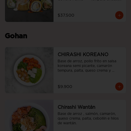
roll  +  Tori white furai  +  Ebi noah 
roll
$37.500
Gohan
CHIRASHI KOREANO
Base de arroz, pollo frito en salsa 
koreana semi picante, camarón 
tempura, palta, queso crema y 
cebollín.
$9.900
Chirashi Wantán
Base de arroz , salmón, camarón, 
queso crema, palta, cebollín e hilos 
de wantán.