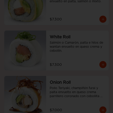
envuelto en palta, salmón o mixto.
$7.300
White Roll
Salmón o Camarón, palta e hilos de 
wantan envuelto en queso crema y 
cebollín.
$7.300
Onion Roll
Pollo Teriyaki, champiñón furai y 
palta envuelto en queso crema 
parrillero coronado con cebollita 
china y salsa unagui.
$7.000