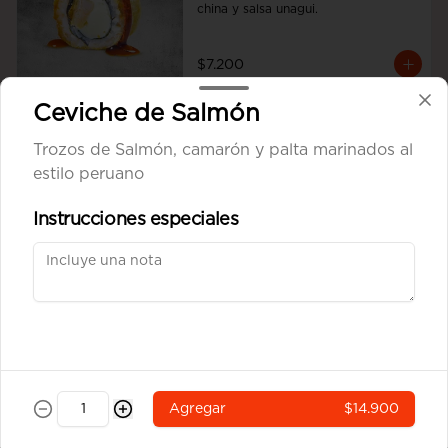
china y salsa unagui.
$7.200
Ceviche de Salmón
Ebi Cheese Tempura
Trozos de Salmón, camarón y palta marinados al
Camarón y queso crema envuelto en 
estilo peruano
masa tempura
Instrucciones especiales
$6.900
Tempura Sake
Salmón, queso crema y cebollín 
envuelto en masa tempura.
Agregar
$14.900
$6.900