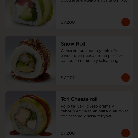
ciboulette envuelto en palta o mixto.
$7.200
Snow Roll
Camarón furai, palta y cebollín 
envuelto en queso crema parrillero 
con quinoa crunch y salsa unagui.
$7.000
Tori Cheese roll
Pollo teriyaki, queso crema y 
cebollín envuelto en palta o en mixto 
con sésamo y salsa teriyaki.
$7.200