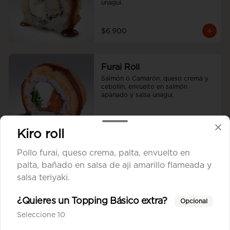
unagui.
$6.900
Furai Roll
Salmón o Camarón, queso crema y 
cebollín, envuelto en salmón 
apanado y salsa unagui.
$7.700
Kiro roll
Pollo furai, queso crema, palta, envuelto en
Tori Cheese Furai
palta, bañado en salsa de aji amarillo flameada y
Pollo Teriyaki, queso crema y 
salsa teriyaki.
cebollín apanado en panko.
¿Quieres un Topping Básico extra?
Opcional
Seleccione 10
$6.900