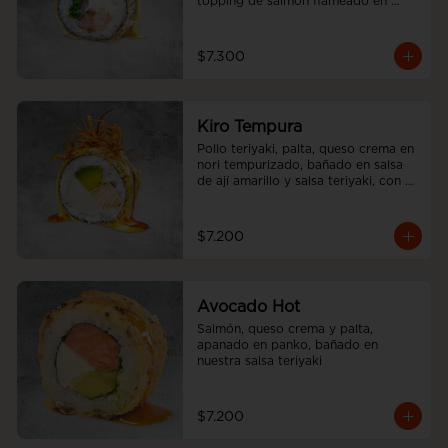
topping de salmón flameado en 
salsa aji amarillo.
$7.300
Kiro Tempura
Pollo teriyaki, palta, queso crema en 
nori tempurizado, bañado en salsa 
de ají amarillo y salsa teriyaki, con 
cebolliita china.
$7.200
Avocado Hot
Salmón, queso crema y palta, 
apanado en panko, bañado en 
nuestra salsa teriyaki
$7.200