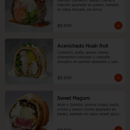
Salmón, camarón, queso crema y 
cebollín apanado en panko, bañado 
en salsa teriyaki, sin arroz.
$8.300
Acevichado Noah Roll
Camarón, palta, queso crema, 
champiñón salteado y cebollín, 
envuelto en salmón apanado y salsa 
acevichada, sin arroz
$8.300
Sweet Maguro
Atún o Salmòn, quinoa crispy, palta, 
criolla y queso crema apanado en 
panko, bañado en salsa sweet spicy, 
sin arroz.