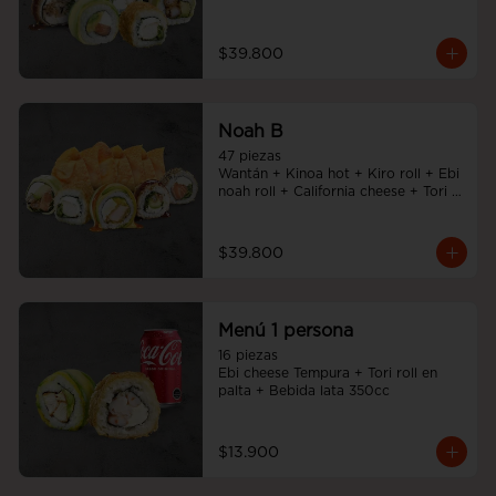
Noah Roll + Tempura cheese roll
$39.800
Noah B
47 piezas

Wantán + Kinoa hot + Kiro roll + Ebi 
noah roll + California cheese + Tori 
cheese furai
$39.800
Menú 1 persona
16 piezas

Ebi cheese Tempura + Tori roll en 
palta + Bebida lata 350cc
$13.900