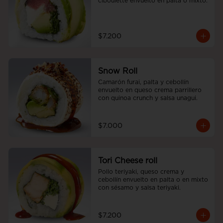
ciboulette envuelto en palta o mixto.
$7.200
Snow Roll
Camarón furai, palta y cebollín 
envuelto en queso crema parrillero 
con quinoa crunch y salsa unagui.
$7.000
Tori Cheese roll
Pollo teriyaki, queso crema y 
cebollín envuelto en palta o en mixto 
con sésamo y salsa teriyaki.
$7.200