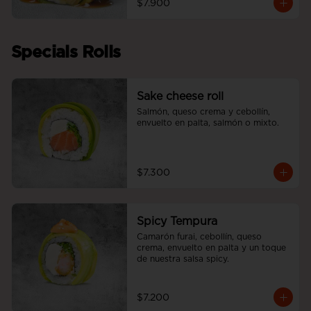
$7.900
Specials Rolls
Sake cheese roll
Salmón, queso crema y cebollín, 
envuelto en palta, salmón o mixto.
$7.300
Spicy Tempura
Camarón furai, cebollín, queso 
crema, envuelto en palta y un toque 
de nuestra salsa spicy.
$7.200