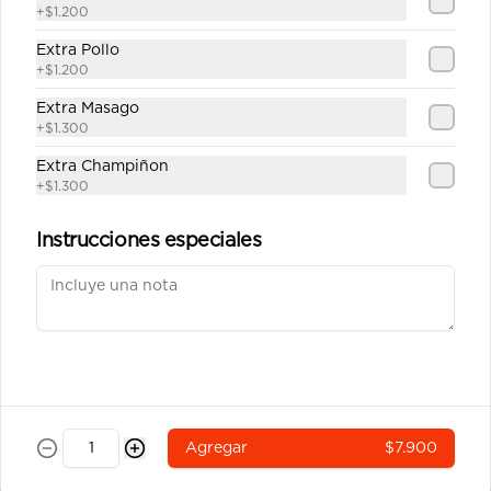
china y salsa unagui.
+
$1.200
Extra Pollo
+
$1.200
$7.200
Extra Masago
+
$1.300
Ebi Cheese Tempura
Extra Champiñon
Camarón y queso crema envuelto en 
+
$1.300
masa tempura
Instrucciones especiales
$6.900
Tempura Sake
Salmón, queso crema y cebollín 
envuelto en masa tempura.
Agregar
$7.900
$6.900