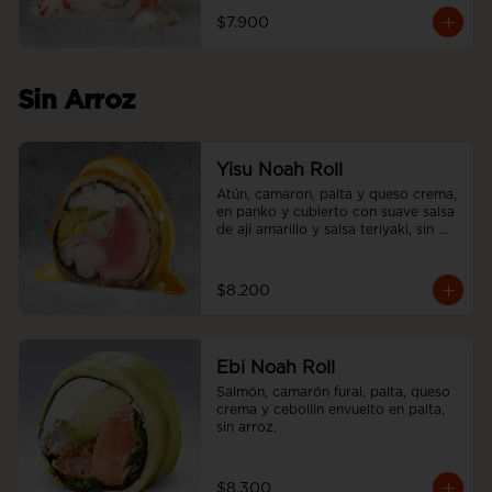
$7.900
Sin Arroz
Yisu Noah Roll
Atún, camaron, palta y queso crema, 
en panko y cubierto con suave salsa 
de ají amarillo y salsa teriyaki, sin 
arroz.
$8.200
Ebi Noah Roll
Salmón, camarón furai, palta, queso 
crema y cebollín envuelto en palta, 
sin arroz.
$8.300