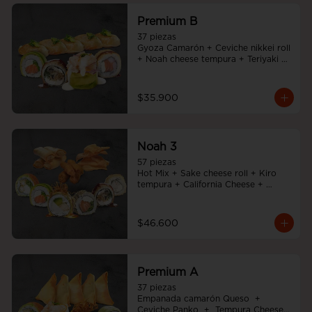
Premium B
37 piezas

Gyoza Camarón + Ceviche nikkei roll 
+ Noah cheese tempura + Teriyaki 
noah roll + Sake cheese roll
$35.900
Noah 3
57 piezas

Hot Mix + Sake cheese roll + Kiro 
tempura + California Cheese + 
Tempura cheese roll + Teriyaki noah 
roll + Ebi cheese tempura
$46.600
Premium A
37 piezas

Empanada camarón Queso  +  
Ceviche Panko  +  Tempura Cheese 