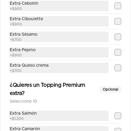
Extra Cebollín
+
$900
Kinoa Hot
Extra Ciboulette
Camarón furai, palta, queso crema y 
cebollín apanado en panko y quinoa 
+
$900
crocante con salsa unagui.
Extra Sésamo
+
$700
$6.900
Extra Pepino
+
$900
Tori Tempura
Extra Queso crema
+
$700
Camarón, queso crema y cebollín, 
apanado en panko.
¿Quieres un Topping Premium
Opcional
extra?
$6.900
Seleccione 10
Extra Salmón
Tori White Furai
+
$1.200
Pollo Teriyaki y queso crema, 
Extra Camarón
apanado en panko con cebollita 