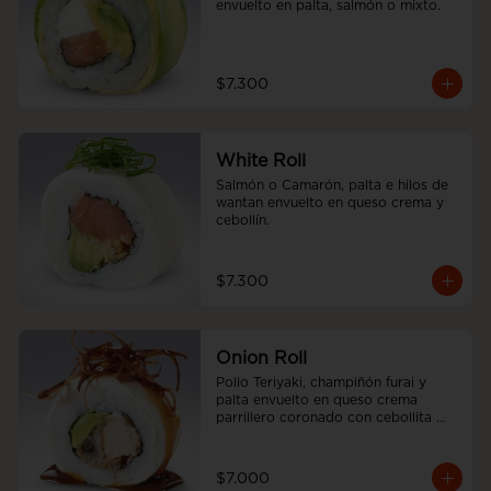
envuelto en palta, salmón o mixto.
$7.300
White Roll
Salmón o Camarón, palta e hilos de 
wantan envuelto en queso crema y 
cebollín.
$7.300
Onion Roll
Pollo Teriyaki, champiñón furai y 
palta envuelto en queso crema 
parrillero coronado con cebollita 
china y salsa unagui.
$7.000