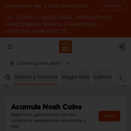
Descarga la app y obtén beneficios!
Descargar
LAS CONDES +56222110666 / PROVIDENCIA
+56953296698/ ÑUÑOA +56941541602 /
VITACURA +56957583755
Abrir menu de navegación
Logi
¿Dónde quieres pedir?
Rolls
Sashimi y Ceviches
Veggie Rolls
California Rolls
Acumula
Noah Coins
Regístrate, gana puntos con tus
Únete
compras y canjealos por productos y
más