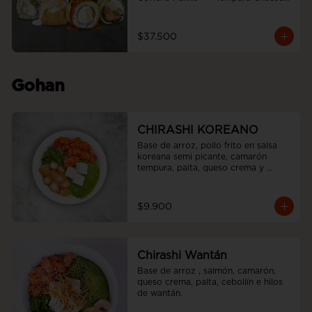
roll  +  Tori white furai  +  Ebi noah 
roll
$37.500
Gohan
CHIRASHI KOREANO
Base de arroz, pollo frito en salsa 
koreana semi picante, camarón 
tempura, palta, queso crema y 
cebollín.
$9.900
Chirashi Wantán
Base de arroz , salmón, camarón, 
queso crema, palta, cebollín e hilos 
de wantán.