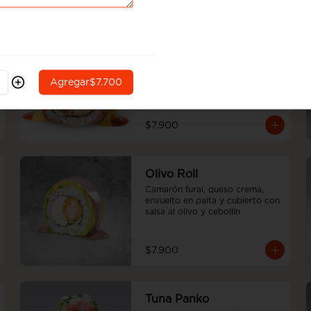
$8.200
Beef Roll
Camarón furai y palta, envuelto 
en carne sellada, bañado en 
Agregar
$7.700
salsas ajai amrillo y teriyaki con 
ciboulette.
$7.900
Olivo Roll
Camarón furai, queso crema, 
envuelto en palta y cubierto con 
salsa al olivo y cebollín
$7.900
Tuna Panko