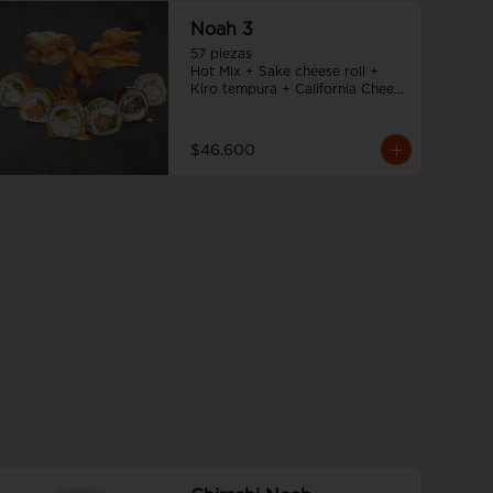
Noah 3
57 piezas

Hot Mix + Sake cheese roll + 
Kiro tempura + California Cheese 
+ Tempura cheese roll + Teriyaki 
noah roll + Ebi cheese tempura
$46.600