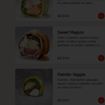
en palta bañado en salsa 
acevichada, sin arroz
$8.300
Sweet Maguro
Atún o Salmòn, quinoa crispy, 
palta, criolla y queso crema 
apanado en panko, bañado en 
salsa sweet spicy, sin arroz.
$8.300
Palmito Veggie
Palmito, champiñón salteado, 
queso crema y cebollín, envuelto 
en palta sin arroz.
$6.900