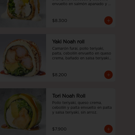
envuelto en salmón apanado y 
salsa acevichada, sin arroz
$8.300
Yaki Noah roll
Camarón furai, pollo teriyaki, 
palta, cebollín envuelto en queso 
crema, bañado en salsa teriyaki, 
sin arroz.
$8.200
Tori Noah Roll
Pollo teriyaki, queso crema, 
cebollín y palta envuelto en palta 
y salsa teriyaki, sin arroz.
$7.900