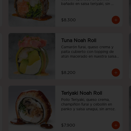
bañado en salsa teriyaki, sin 
arroz.
$8.300
Tuna Noah Roll
Camarón furai, queso crema y 
palta cubierto con topping de 
atún macerado en nuestra salsa 
sweet spicy y ciboulette, sin 
arroz
$8.200
Teriyaki Noah Roll
Pollo Teriyaki, queso crema, 
champiñón furai y cebollín en 
panko y salsa unagui, sin arroz.
$7.900