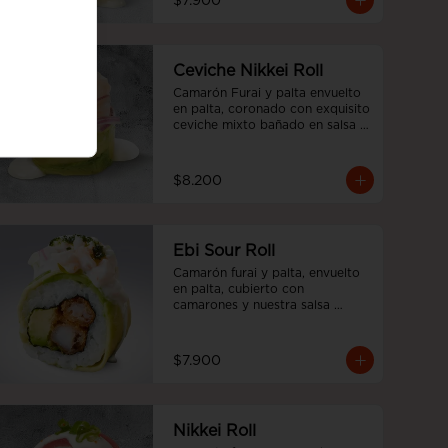
$7.900
Ceviche Nikkei Roll
Camarón Furai y palta envuelto 
en palta, coronado con exquisito 
ceviche mixto bañado en salsa 
acevichada
$8.200
Ebi Sour Roll
Camarón furai y palta, envuelto 
en palta, cubierto con 
camarones y nuestra salsa 
acevichada y toques de cilantro.
$7.900
Nikkei Roll