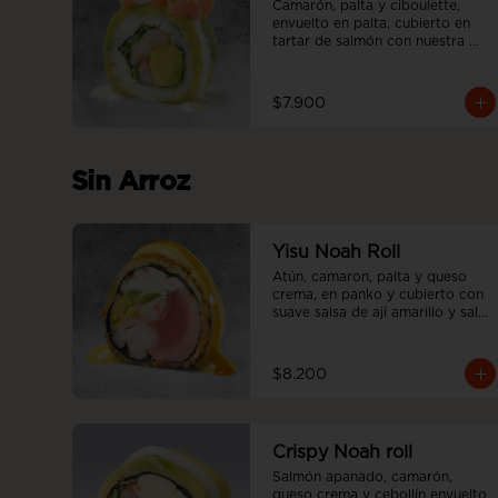
Camarón, palta y ciboulette, 
envuelto en palta, cubierto en 
tartar de salmón con nuestra 
salsa acevichada.
$7.900
Sin Arroz
Yisu Noah Roll
Atún, camaron, palta y queso 
crema, en panko y cubierto con 
suave salsa de ají amarillo y salsa 
teriyaki, sin arroz.
$8.200
Crispy Noah roll
Salmón apanado, camarón, 
queso crema y cebollín envuelto 