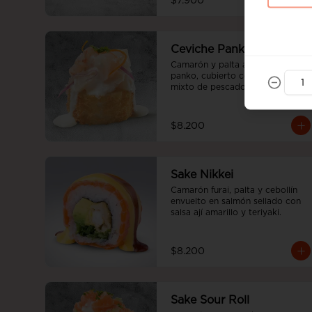
$7.900
Ceviche Panko
Camarón y palta apanado en 
panko, cubierto con ceviche 
mixto de pescado blanco y 
camaron bañado en salsa 
acevichada.
$8.200
Sake Nikkei
Camarón furai, palta y cebollín 
envuelto en salmón sellado con 
salsa ají amarillo y teriyaki.
$8.200
Sake Sour Roll