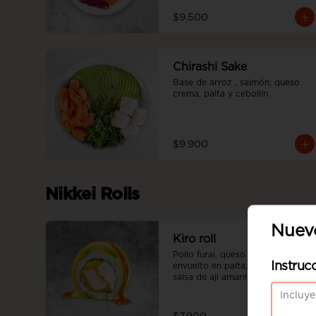
$9.500
Chirashi Sake
Base de arroz , salmón, queso 
crema, palta y cebollín
$9.900
Nikkei Rolls
Nuevo
Kiro roll
Pollo furai, queso crema, palta, 
Instruc
envuelto en palta, bañado en 
salsa de aji amarillo flameada y 
salsa teriyaki.