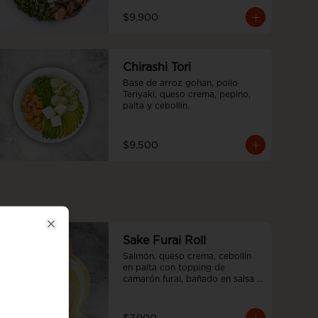
$9.900
Chirashi Tori
Base de arroz gohan, pollo 
Teriyaki, queso crema, pepino, 
palta y cebollín.
$9.500
Close
Sake Furai Roll
Salmón, queso crema, cebollín 
en palta con topping de 
camarón furai, bañado en salsa 
acevichada