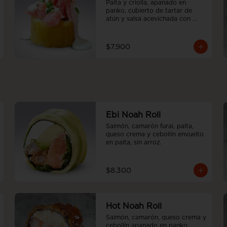
Palta y criolla, apanado en 
panko, cubierto de tartar de 
atún y salsa acevichada con 
emulsión de cilantro
$7.900
Ebi Noah Roll
Salmón, camarón furai, palta, 
queso crema y cebollín envuelto 
en palta, sin arroz.
$8.300
Hot Noah Roll
Salmón, camarón, queso crema y 
cebollín apanado en panko, 