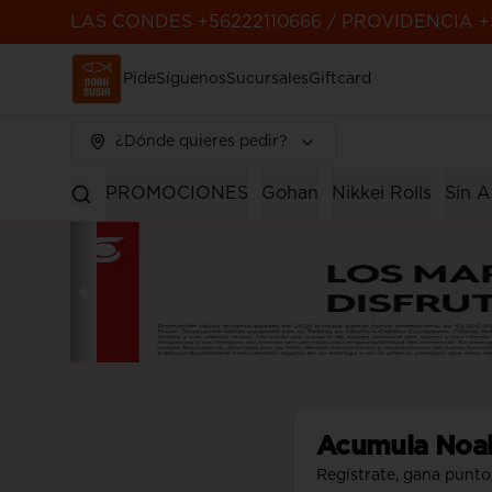
LAS CONDES +56222110666 / PROVIDENCIA +
Pide
Síguenos
Sucursales
Giftcard
¿Dónde quieres pedir?
PROMOCIONES
Gohan
Nikkei Rolls
Sin A
Acumula
Noa
Regístrate, gana punto