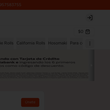
957583755
Login
$0
e Rolls
California Rolls
Hosomaki
Para compartir
Men
Únete