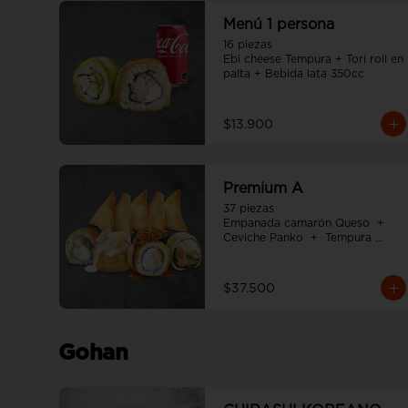
Menú 1 persona
16 piezas

Ebi cheese Tempura + Tori roll en 
palta + Bebida lata 350cc
$13.900
Premium A
37 piezas

Empanada camarón Queso  +  
Ceviche Panko  +  Tempura 
Cheese roll  +  Tori white furai  +  
Ebi noah roll
$37.500
Gohan