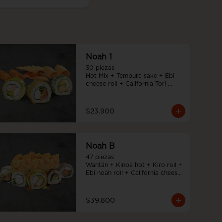
Noah 1
30 piezas

Hot Mix + Tempura sake + Ebi 
cheese roll + California Tori 
cheese
$23.900
Noah B
47 piezas

Wantán + Kinoa hot + Kiro roll + 
Ebi noah roll + California cheese 
+ Tori cheese furai
$39.800