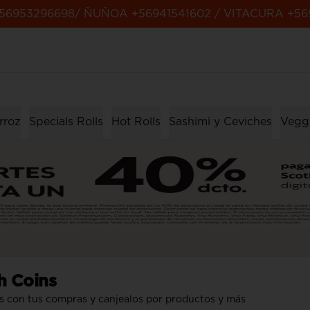
56953296698/ ÑUÑOA +56941541602 / VITACURA +56
rroz
Specials Rolls
Hot Rolls
Sashimi y Ceviches
Veggi
h Coins
s con tus compras y canjealos por productos y más