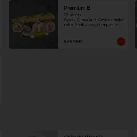
Premium B
37 piezas

Gyoza Camarón + Ceviche nikkei 
roll + Noah cheese tempura + 
Teriyaki noah roll + Sake cheese 
roll
$35.900