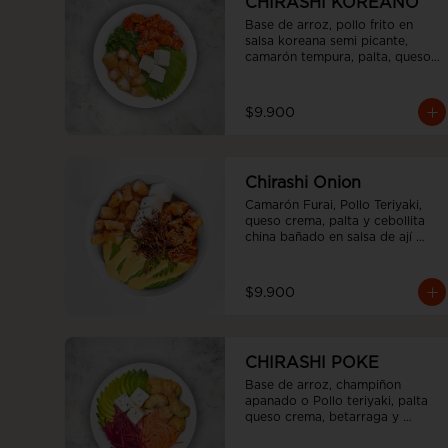
CHIRASHI KOREANO
Base de arroz, pollo frito en 
salsa koreana semi picante, 
camarón tempura, palta, queso 
crema y cebollín.
$9.900
Chirashi Onion
Camarón Furai, Pollo Teriyaki, 
queso crema, palta y cebollita 
china bañado en salsa de ají 
amarillo y teriyaki.
$9.900
CHIRASHI POKE
Base de arroz, champiñon 
apanado o Pollo teriyaki, palta 
queso crema, betarraga y 
zanahoria.