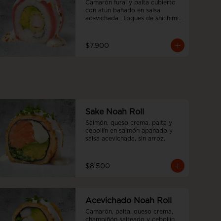
Camarón furai y palta cubierto 
con atún bañado en salsa 
acevichada , toques de shichimi 
y cebollín.
$7.900
Sake Noah Roll
Salmón, queso crema, palta y 
cebollín en salmón apanado y 
salsa acevichada, sin arroz.
$8.500
Acevichado Noah Roll
Camarón, palta, queso crema, 
champiñón salteado y cebollín, 