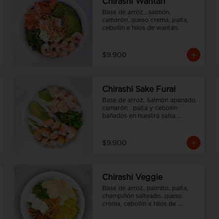
Chirashi Wantán
Base de arroz , salmón, 
camarón, queso crema, palta, 
cebollín e hilos de wantán.
$9.900
Chirashi Sake Furai
Base de arroz, Salmón apanado, 
camarón , palta y cebollín 
bañados en nuestra salsa 
acevichada.
$9.900
Chirashi Veggie
Base de arroz, palmito, palta, 
champiñón salteado, queso 
crema, cebollín e hilos de 
wantán.