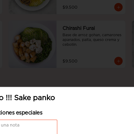
$9.500
Chirashi Furai
Base de arroz gohan, camarones 
apanados, palta, queso crema y 
cebollín.
$9.500
 !!! Sake panko
Sake panko
Palta y camarón apanado en 
ciones especiales
panko, cubierto con tartar de 
salmón, toques de masago y 
ciboulette en nuestra salsa 
acevichada.