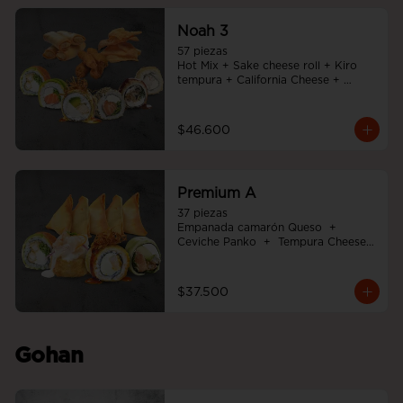
Noah 3
57 piezas

Hot Mix + Sake cheese roll + Kiro 
tempura + California Cheese + 
Tempura cheese roll + Teriyaki noah 
roll + Ebi cheese tempura
$46.600
Premium A
37 piezas

Empanada camarón Queso  +  
Ceviche Panko  +  Tempura Cheese 
roll  +  Tori white furai  +  Ebi noah 
roll
$37.500
Gohan