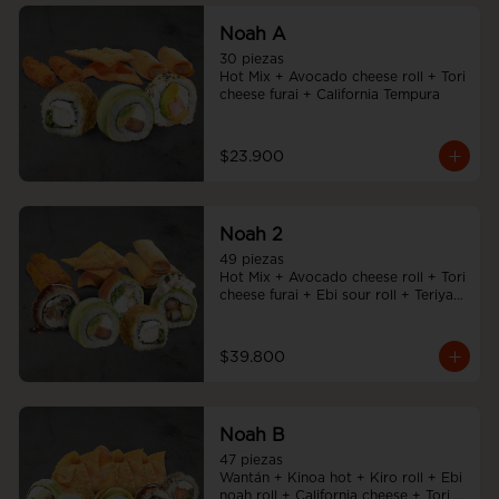
Noah A
30 piezas

Hot Mix + Avocado cheese roll + Tori 
cheese furai + California Tempura
$23.900
Noah 2
49 piezas

Hot Mix + Avocado cheese roll + Tori 
cheese furai + Ebi sour roll + Teriyaki 
Noah Roll + Tempura cheese roll
$39.800
Noah B
47 piezas

Wantán + Kinoa hot + Kiro roll + Ebi 
noah roll + California cheese + Tori 