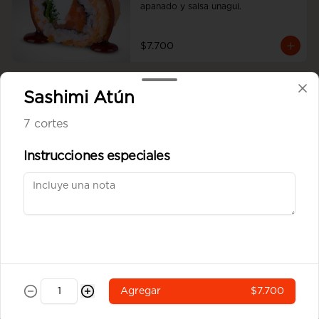
apanado y salsa unagui.
$7.700
Sashimi Atún
Tori Cheese Furai
Pollo Teriyaki, queso crema y 
7 cortes
cebollín apanado en panko.
Instrucciones especiales
$6.900
Kinoa Hot
Camarón furai, palta, queso crema y 
cebollín apanado en panko y quinoa 
crocante con salsa unagui.
Agregar
$7.700
$6.900