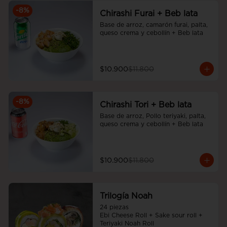
-
8
%
Chirashi Furai + Beb lata
Base de arroz, camarón furai, palta, 
queso crema y cebollín + Beb lata
$10.900
$11.800
-
8
%
Chirashi Tori + Beb lata
Base de arroz, Pollo teriyaki, palta, 
queso crema y cebollín + Beb lata
$10.900
$11.800
Trilogía Noah
24 piezas

Ebi Cheese Roll + Sake sour roll + 
Teriyaki Noah Roll