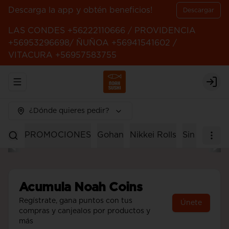
Descarga la app y obtén beneficios!
Descargar
LAS CONDES +56222110666 / PROVIDENCIA
+56953296698/ ÑUÑOA +56941541602 /
VITACURA +56957583755
Abrir menu de navegación
Logi
¿Dónde quieres pedir?
PROMOCIONES
Gohan
Nikkei Rolls
Sin Arroz
Acumula
Noah Coins
Regístrate, gana puntos con tus
Únete
compras y canjealos por productos y
más