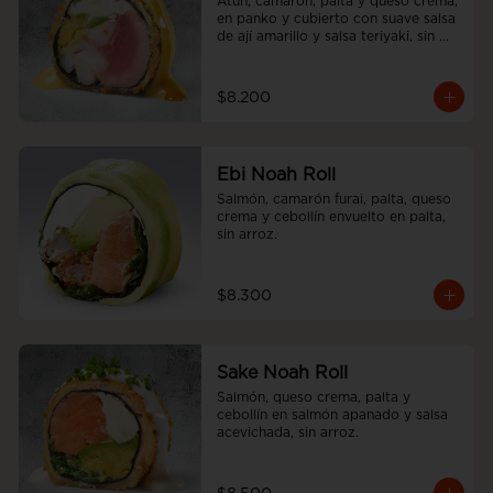
Atún, camaron, palta y queso crema, 
en panko y cubierto con suave salsa 
de ají amarillo y salsa teriyaki, sin 
arroz.
$8.200
Ebi Noah Roll
Salmón, camarón furai, palta, queso 
crema y cebollín envuelto en palta, 
sin arroz.
$8.300
Sake Noah Roll
Salmón, queso crema, palta y 
cebollín en salmón apanado y salsa 
acevichada, sin arroz.