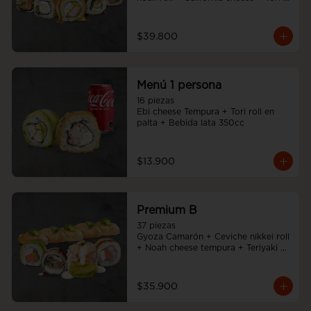
cheese furai
$39.800
Menú 1 persona
16 piezas

Ebi cheese Tempura + Tori roll en 
palta + Bebida lata 350cc
$13.900
Premium B
37 piezas

Gyoza Camarón + Ceviche nikkei roll 
+ Noah cheese tempura + Teriyaki 
noah roll + Sake cheese roll
$35.900