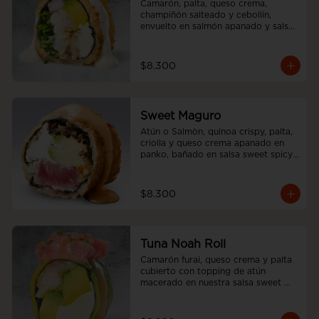
Camarón, palta, queso crema, 
champiñón salteado y cebollín, 
envuelto en salmón apanado y salsa 
acevichada, sin arroz
$8.300
Sweet Maguro
Atún o Salmòn, quinoa crispy, palta, 
criolla y queso crema apanado en 
panko, bañado en salsa sweet spicy, 
sin arroz.
$8.300
Tuna Noah Roll
Camarón furai, queso crema y palta 
cubierto con topping de atún 
macerado en nuestra salsa sweet 
spicy y ciboulette, sin arroz