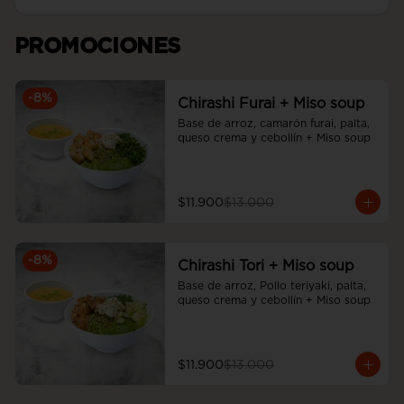
PROMOCIONES
-
8
%
Chirashi Furai + Miso soup
Base de arroz, camarón furai, palta, 
queso crema y cebollín + Miso soup
$11.900
$13.000
-
8
%
Chirashi Tori + Miso soup
Base de arroz, Pollo teriyaki, palta, 
queso crema y cebollín + Miso soup
$11.900
$13.000