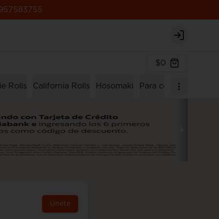
957583755
Login
$0
e Rolls
California Rolls
Hosomaki
Para compartir
Men
Únete