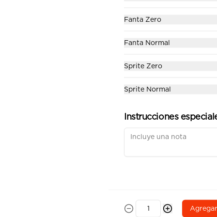
$8.200
Fanta Zero
Beef Roll
Fanta Normal
Camarón furai y palta, envuelto 
en carne sellada, bañado en 
salsas ajai amrillo y teriyaki con 
Sprite Zero
ciboulette.
$7.900
Sprite Normal
Instrucciones especial
Olivo Roll
Camarón furai, queso crema, 
envuelto en palta y cubierto con 
salsa al olivo y cebollín
$7.900
Tuna Panko
Agrega