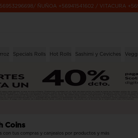
56953296698/ ÑUÑOA +56941541602 / VITACURA +56
rroz
Specials Rolls
Hot Rolls
Sashimi y Ceviches
Veggi
h Coins
s con tus compras y canjealos por productos y más