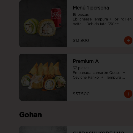
Menú 1 persona
16 piezas

Ebi cheese Tempura + Tori roll en 
palta + Bebida lata 350cc
$13.900
Premium A
37 piezas

Empanada camarón Queso  +  
Ceviche Panko  +  Tempura 
Cheese roll  +  Tori white furai  +  
Ebi noah roll
$37.500
Gohan