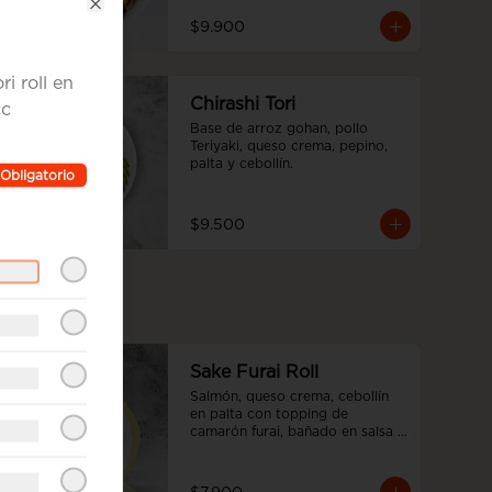
Close
$9.900
i roll en
Chirashi Tori
cc
Base de arroz gohan, pollo 
Teriyaki, queso crema, pepino, 
palta y cebollín.
Obligatorio
$9.500
Sake Furai Roll
Salmón, queso crema, cebollín 
en palta con topping de 
camarón furai, bañado en salsa 
acevichada