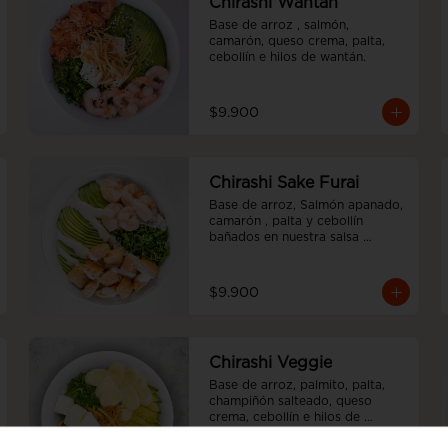
Chirashi Wantán
Base de arroz , salmón, 
camarón, queso crema, palta, 
cebollín e hilos de wantán.
$9.900
Chirashi Sake Furai
Base de arroz, Salmón apanado, 
camarón , palta y cebollín 
bañados en nuestra salsa 
acevichada.
$9.900
Chirashi Veggie
Base de arroz, palmito, palta, 
champiñón salteado, queso 
crema, cebollín e hilos de 
wantán.