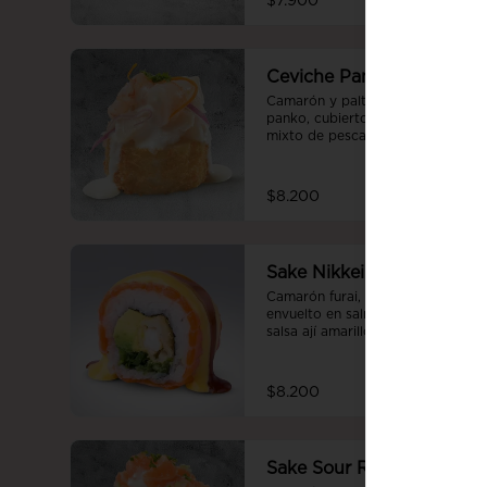
$7.900
Ceviche Panko
Camarón y palta apanado en 
panko, cubierto con ceviche 
mixto de pescado blanco y 
camaron bañado en salsa 
acevichada.
$8.200
Sake Nikkei
Camarón furai, palta y cebollín 
envuelto en salmón sellado con 
salsa ají amarillo y teriyaki.
$8.200
Sake Sour Roll