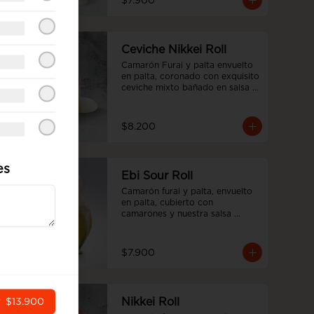
$7.900
Ceviche Nikkei Roll
Camarón Furai y palta envuelto 
en palta, coronado con exquisito 
ceviche mixto bañado en salsa 
acevichada
$8.200
es
Ebi Sour Roll
Camarón furai y palta, envuelto 
en palta, cubierto con 
camarones y nuestra salsa 
acevichada y toques de cilantro.
$7.900
Nikkei Roll
r
$13.900