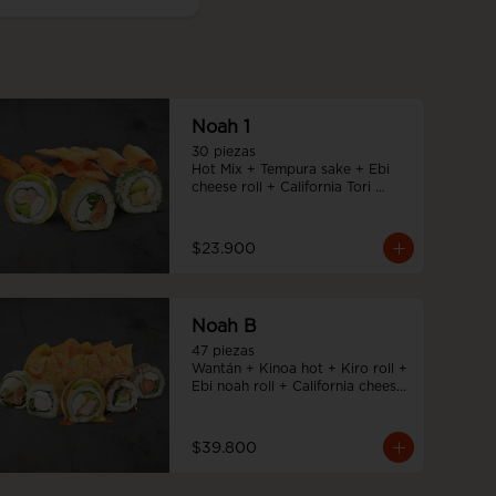
Noah 1
30 piezas

Hot Mix + Tempura sake + Ebi 
cheese roll + California Tori 
cheese
$23.900
Noah B
47 piezas

Wantán + Kinoa hot + Kiro roll + 
Ebi noah roll + California cheese 
+ Tori cheese furai
$39.800