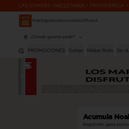
LAS CONDES +56222110666 / PROVIDENCIA +
Pide
Síguenos
Sucursales
Giftcard
¿Dónde quieres pedir?
PROMOCIONES
Gohan
Nikkei Rolls
Sin A
Acumula
Noa
Regístrate, gana punto