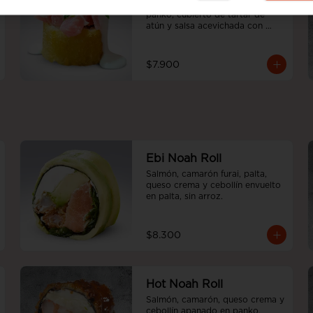
Palta y criolla, apanado en 
panko, cubierto de tartar de 
atún y salsa acevichada con 
emulsión de cilantro
$7.900
Ebi Noah Roll
Salmón, camarón furai, palta, 
queso crema y cebollín envuelto 
en palta, sin arroz.
$8.300
Hot Noah Roll
Salmón, camarón, queso crema y 
cebollín apanado en panko, 