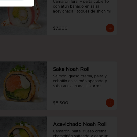
Camarón furai y palta cubierto 
con atún bañado en salsa 
acevichada , toques de shichimi 
y cebollín.
$7.900
Sake Noah Roll
Salmón, queso crema, palta y 
cebollín en salmón apanado y 
salsa acevichada, sin arroz.
$8.500
Acevichado Noah Roll
Camarón, palta, queso crema, 
champiñón salteado y cebollín, 