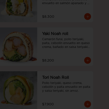
envuelto en salmón apanado y 
salsa acevichada, sin arroz
$8.300
Yaki Noah roll
Camarón furai, pollo teriyaki, 
palta, cebollín envuelto en queso 
crema, bañado en salsa teriyaki, 
sin arroz.
$8.200
Tori Noah Roll
Pollo teriyaki, queso crema, 
cebollín y palta envuelto en palta 
y salsa teriyaki, sin arroz.
$7.900