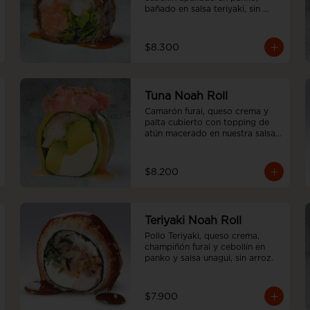
bañado en salsa teriyaki, sin 
arroz.
$8.300
Tuna Noah Roll
Camarón furai, queso crema y 
palta cubierto con topping de 
atún macerado en nuestra salsa 
sweet spicy y ciboulette, sin 
arroz
$8.200
Teriyaki Noah Roll
Pollo Teriyaki, queso crema, 
champiñón furai y cebollín en 
panko y salsa unagui, sin arroz.
$7.900