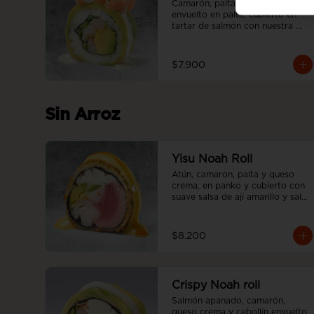
Camarón, palta y ciboulette, 
envuelto en palta, cubierto en 
tartar de salmón con nuestra 
salsa acevichada.
$7.900
Sin Arroz
Yisu Noah Roll
Atún, camaron, palta y queso 
crema, en panko y cubierto con 
suave salsa de ají amarillo y salsa 
teriyaki, sin arroz.
$8.200
Crispy Noah roll
Salmón apanado, camarón, 
queso crema y cebollín envuelto 