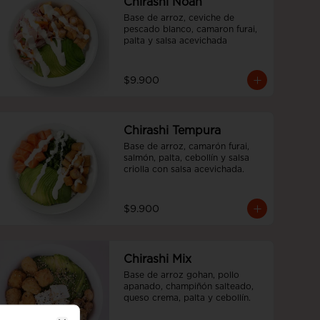
Chirashi Noah
Base de arroz, ceviche de 
pescado blanco, camaron furai, 
palta y salsa acevichada
$9.900
Chirashi Tempura
Base de arroz, camarón furai, 
salmón, palta, cebollín y salsa 
criolla con salsa acevichada.
$9.900
Chirashi Mix
Base de arroz gohan, pollo 
apanado, champiñón salteado, 
queso crema, palta y cebollín.