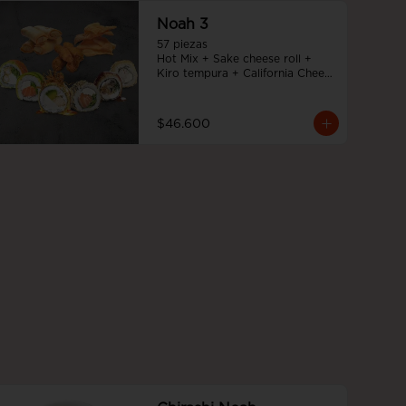
Noah 3
57 piezas

Hot Mix + Sake cheese roll + 
Kiro tempura + California Cheese 
+ Tempura cheese roll + Teriyaki 
noah roll + Ebi cheese tempura
$46.600