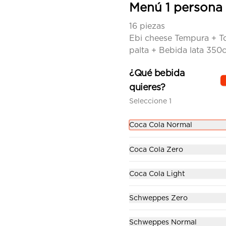
Menú 1 persona
$9.500
16 piezas
Ebi cheese Tempura + Tor
Chirashi Furai
palta + Bebida lata 350
Base de arroz gohan, camarones 
apanados, palta, queso crema y 
¿Qué bebida
cebollín.
quieres?
Seleccione 1
$9.500
Coca Cola Normal
Coca Cola Zero
Sake panko
Coca Cola Light
Palta y camarón apanado en 
panko, cubierto con tartar de 
Schweppes Zero
salmón, toques de masago y 
ciboulette en nuestra salsa 
acevichada.
Schweppes Normal