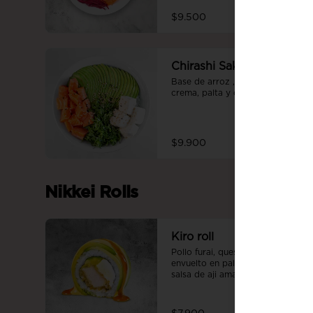
$9.500
Chirashi Sake
Base de arroz , salmón, queso 
crema, palta y cebollín
$9.900
Nikkei Rolls
Kiro roll
Pollo furai, queso crema, palta, 
envuelto en palta, bañado en 
salsa de aji amarillo flameada y 
salsa teriyaki.