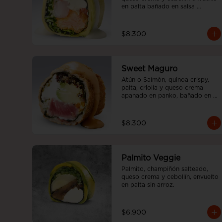
en palta bañado en salsa 
acevichada, sin arroz
$8.300
Sweet Maguro
Atún o Salmòn, quinoa crispy, 
palta, criolla y queso crema 
apanado en panko, bañado en 
salsa sweet spicy, sin arroz.
$8.300
Palmito Veggie
Palmito, champiñón salteado, 
queso crema y cebollín, envuelto 
en palta sin arroz.
$6.900