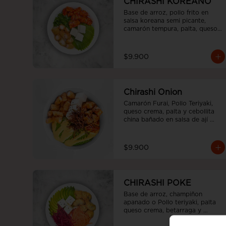
CHIRASHI KOREANO
Base de arroz, pollo frito en 
salsa koreana semi picante, 
camarón tempura, palta, queso 
crema y cebollín.
$9.900
Chirashi Onion
Camarón Furai, Pollo Teriyaki, 
queso crema, palta y cebollita 
china bañado en salsa de ají 
amarillo y teriyaki.
$9.900
CHIRASHI POKE
Base de arroz, champiñon 
apanado o Pollo teriyaki, palta 
queso crema, betarraga y 
zanahoria.