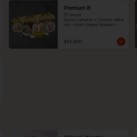
Premium B
37 piezas

Gyoza Camarón + Ceviche nikkei 
roll + Noah cheese tempura + 
Teriyaki noah roll + Sake cheese 
roll
$35.900