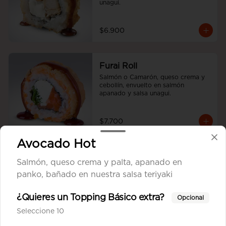
unagui.
$6.900
Furai Roll
Salmón o Camarón, queso crema y 
cebollín, envuelto en salmón 
apanado y salsa unagui.
$7.700
Avocado Hot
Tori Cheese Furai
Salmón, queso crema y palta, apanado en
Pollo Teriyaki, queso crema y 
panko, bañado en nuestra salsa teriyaki
cebollín apanado en panko.
¿Quieres un Topping Básico extra?
Opcional
Seleccione 10
$6.900