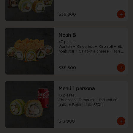
Noah Roll + Tempura cheese roll
$39.800
Noah B
47 piezas

Wantán + Kinoa hot + Kiro roll + Ebi 
noah roll + California cheese + Tori 
cheese furai
$39.800
Menú 1 persona
16 piezas

Ebi cheese Tempura + Tori roll en 
palta + Bebida lata 350cc
$13.900