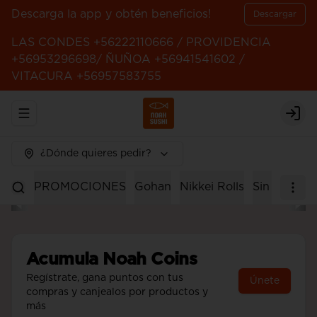
Descarga la app y obtén beneficios!
Descargar
LAS CONDES +56222110666 / PROVIDENCIA
+56953296698/ ÑUÑOA +56941541602 /
VITACURA +56957583755
Abrir menu de navegación
Logi
¿Dónde quieres pedir?
PROMOCIONES
Gohan
Nikkei Rolls
Sin Arroz
Acumula
Noah Coins
Regístrate, gana puntos con tus
Únete
compras y canjealos por productos y
más