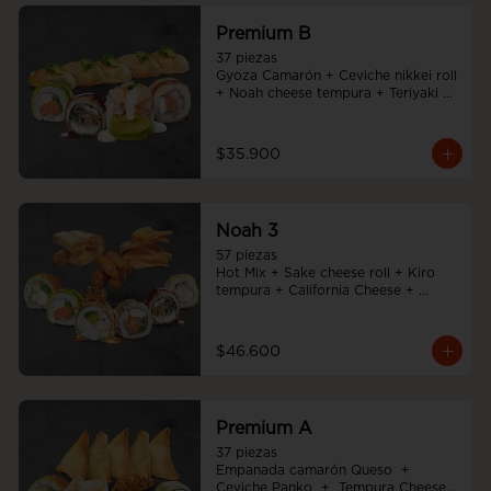
Premium B
37 piezas

Gyoza Camarón + Ceviche nikkei roll 
+ Noah cheese tempura + Teriyaki 
noah roll + Sake cheese roll
$35.900
Noah 3
57 piezas

Hot Mix + Sake cheese roll + Kiro 
tempura + California Cheese + 
Tempura cheese roll + Teriyaki noah 
roll + Ebi cheese tempura
$46.600
Premium A
37 piezas

Empanada camarón Queso  +  
Ceviche Panko  +  Tempura Cheese 