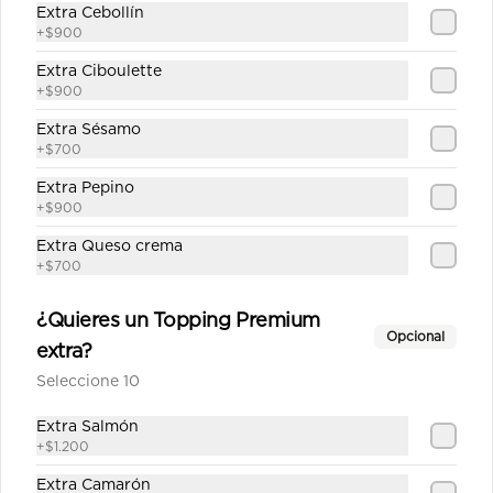
Extra Cebollín
+
$900
Kinoa Hot
Extra Ciboulette
Camarón furai, palta, queso crema y 
cebollín apanado en panko y quinoa 
+
$900
crocante con salsa unagui.
Extra Sésamo
+
$700
$6.900
Extra Pepino
+
$900
Tori Tempura
Extra Queso crema
+
$700
Camarón, queso crema y cebollín, 
apanado en panko.
¿Quieres un Topping Premium
Opcional
extra?
$6.900
Seleccione 10
Extra Salmón
Tori White Furai
+
$1.200
Pollo Teriyaki y queso crema, 
Extra Camarón
apanado en panko con cebollita 