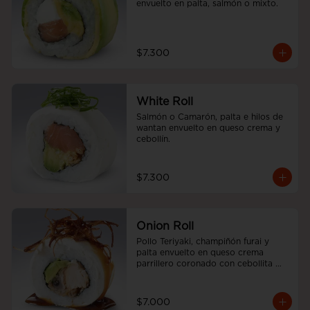
envuelto en palta, salmón o mixto.
$7.300
White Roll
Salmón o Camarón, palta e hilos de 
wantan envuelto en queso crema y 
cebollín.
$7.300
Onion Roll
Pollo Teriyaki, champiñón furai y 
palta envuelto en queso crema 
parrillero coronado con cebollita 
china y salsa unagui.
$7.000