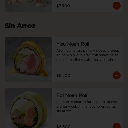
$7.900
Sin Arroz
Yisu Noah Roll
Atún, camaron, palta y queso crema, 
en panko y cubierto con suave salsa 
de ají amarillo y salsa teriyaki, sin 
arroz.
$8.200
Ebi Noah Roll
Salmón, camarón furai, palta, queso 
crema y cebollín envuelto en palta, 
sin arroz.
$8.300