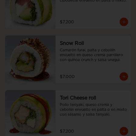
ciboulette envuelto en palta o mixto.
$7.200
Snow Roll
Camarón furai, palta y cebollín 
envuelto en queso crema parrillero 
con quinoa crunch y salsa unagui.
$7.000
Tori Cheese roll
Pollo teriyaki, queso crema y 
cebollín envuelto en palta o en mixto 
con sésamo y salsa teriyaki.
$7.200