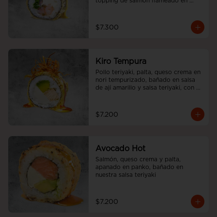
topping de salmón flameado en 
salsa aji amarillo.
$7.300
Kiro Tempura
Pollo teriyaki, palta, queso crema en 
nori tempurizado, bañado en salsa 
de ají amarillo y salsa teriyaki, con 
cebolliita china.
$7.200
Avocado Hot
Salmón, queso crema y palta, 
apanado en panko, bañado en 
nuestra salsa teriyaki
$7.200