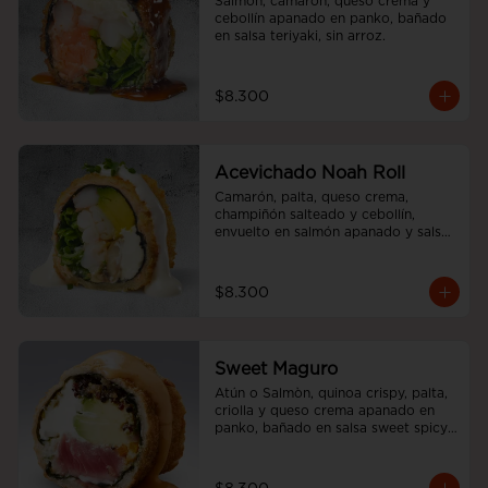
Salmón, camarón, queso crema y 
cebollín apanado en panko, bañado 
en salsa teriyaki, sin arroz.
$8.300
Acevichado Noah Roll
Camarón, palta, queso crema, 
champiñón salteado y cebollín, 
envuelto en salmón apanado y salsa 
acevichada, sin arroz
$8.300
Sweet Maguro
Atún o Salmòn, quinoa crispy, palta, 
criolla y queso crema apanado en 
panko, bañado en salsa sweet spicy, 
sin arroz.