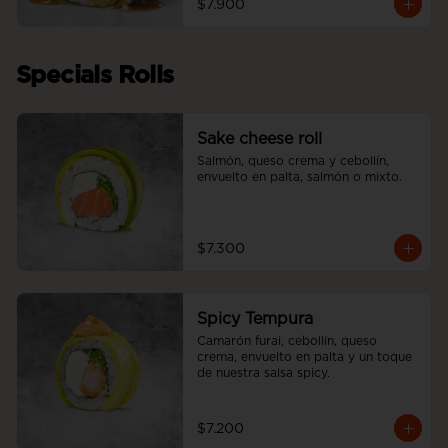
$7.900
Specials Rolls
Sake cheese roll
Salmón, queso crema y cebollín, 
envuelto en palta, salmón o mixto.
$7.300
Spicy Tempura
Camarón furai, cebollín, queso 
crema, envuelto en palta y un toque 
de nuestra salsa spicy.
$7.200