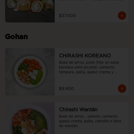
roll  +  Tori white furai  +  Ebi noah 
roll
$37.500
Gohan
CHIRASHI KOREANO
Base de arroz, pollo frito en salsa 
koreana semi picante, camarón 
tempura, palta, queso crema y 
cebollín.
$9.900
Chirashi Wantán
Base de arroz , salmón, camarón, 
queso crema, palta, cebollín e hilos 
de wantán.