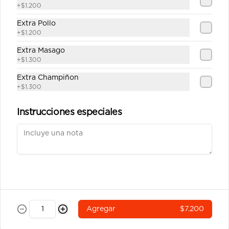
china y salsa unagui.
+
$1.200
Extra Pollo
+
$1.200
$7.200
Extra Masago
+
$1.300
Ebi Cheese Tempura
Extra Champiñon
Camarón y queso crema envuelto en 
+
$1.300
masa tempura
Instrucciones especiales
$6.900
Tempura Sake
Salmón, queso crema y cebollín 
envuelto en masa tempura.
Agregar
$7.200
$6.900