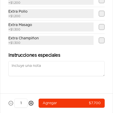
china y salsa unagui.
+
$1.200
Extra Pollo
+
$1.200
$7.200
Extra Masago
+
$1.300
Ebi Cheese Tempura
Extra Champiñon
Camarón y queso crema envuelto en 
+
$1.300
masa tempura
Instrucciones especiales
$6.900
Tempura Sake
Salmón, queso crema y cebollín 
envuelto en masa tempura.
Agregar
$7.700
$6.900