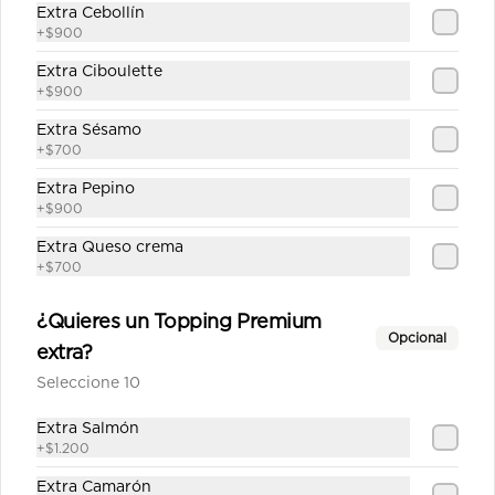
Extra Cebollín
+
$900
Kinoa Hot
Extra Ciboulette
Camarón furai, palta, queso crema y 
cebollín apanado en panko y quinoa 
+
$900
crocante con salsa unagui.
Extra Sésamo
+
$700
$6.900
Extra Pepino
+
$900
Tori Tempura
Extra Queso crema
+
$700
Camarón, queso crema y cebollín, 
apanado en panko.
¿Quieres un Topping Premium
Opcional
extra?
$6.900
Seleccione 10
Extra Salmón
Tori White Furai
+
$1.200
Pollo Teriyaki y queso crema, 
Extra Camarón
apanado en panko con cebollita 