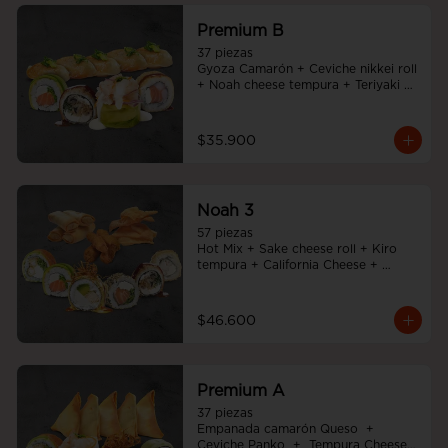
Premium B
37 piezas

Gyoza Camarón + Ceviche nikkei roll 
+ Noah cheese tempura + Teriyaki 
noah roll + Sake cheese roll
$35.900
Noah 3
57 piezas

Hot Mix + Sake cheese roll + Kiro 
tempura + California Cheese + 
Tempura cheese roll + Teriyaki noah 
roll + Ebi cheese tempura
$46.600
Premium A
37 piezas

Empanada camarón Queso  +  
Ceviche Panko  +  Tempura Cheese 