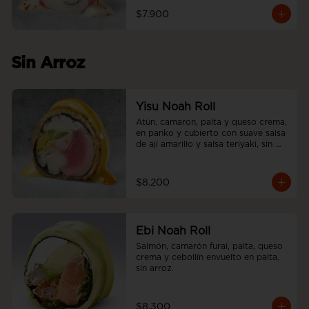
$7.900
Sin Arroz
Yisu Noah Roll
Atún, camaron, palta y queso crema, 
en panko y cubierto con suave salsa 
de ají amarillo y salsa teriyaki, sin 
arroz.
$8.200
Ebi Noah Roll
Salmón, camarón furai, palta, queso 
crema y cebollín envuelto en palta, 
sin arroz.
$8.300