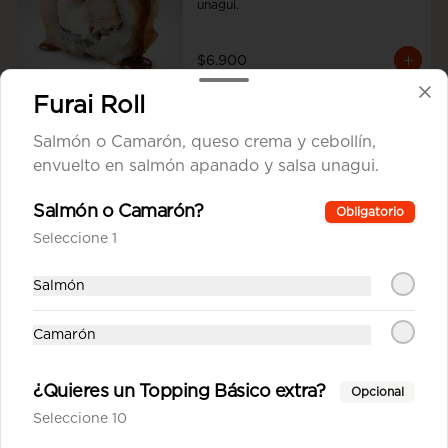
unagui.
$6.900
Furai Roll
Furai Roll
Salmón o Camarón, queso crema y cebollín,
Salmón o Camarón, queso crema y 
envuelto en salmón apanado y salsa unagui.
cebollín, envuelto en salmón 
apanado y salsa unagui.
Salmón o Camarón?
Obligatorio
Seleccione 1
$7.700
Salmón
Tori Cheese Furai
Pollo Teriyaki, queso crema y 
Camarón
cebollín apanado en panko.
¿Quieres un Topping Básico extra?
Opcional
Seleccione 10
$6.900