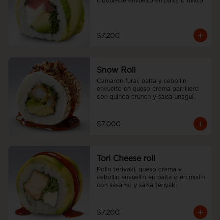
ciboulette envuelto en palta o mixto.
$7.200
Snow Roll
Camarón furai, palta y cebollín 
envuelto en queso crema parrillero 
con quinoa crunch y salsa unagui.
$7.000
Tori Cheese roll
Pollo teriyaki, queso crema y 
cebollín envuelto en palta o en mixto 
con sésamo y salsa teriyaki.
$7.200