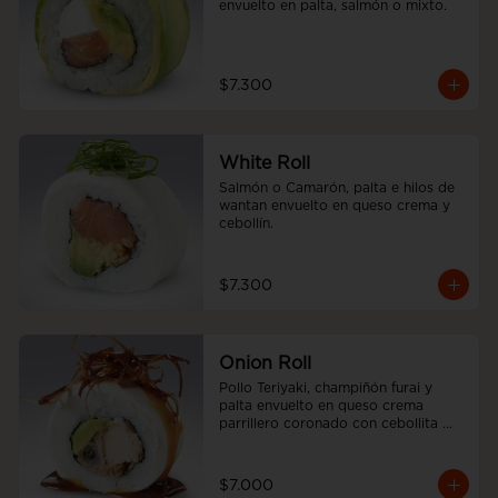
envuelto en palta, salmón o mixto.
$7.300
White Roll
Salmón o Camarón, palta e hilos de 
wantan envuelto en queso crema y 
cebollín.
$7.300
Onion Roll
Pollo Teriyaki, champiñón furai y 
palta envuelto en queso crema 
parrillero coronado con cebollita 
china y salsa unagui.
$7.000