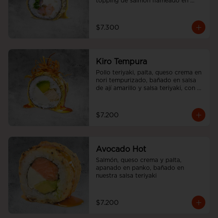
topping de salmón flameado en 
salsa aji amarillo.
$7.300
Kiro Tempura
Pollo teriyaki, palta, queso crema en 
nori tempurizado, bañado en salsa 
de ají amarillo y salsa teriyaki, con 
cebolliita china.
$7.200
Avocado Hot
Salmón, queso crema y palta, 
apanado en panko, bañado en 
nuestra salsa teriyaki
$7.200