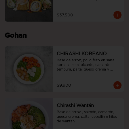
roll  +  Tori white furai  +  Ebi noah 
roll
$37.500
Gohan
CHIRASHI KOREANO
Base de arroz, pollo frito en salsa 
koreana semi picante, camarón 
tempura, palta, queso crema y 
cebollín.
$9.900
Chirashi Wantán
Base de arroz , salmón, camarón, 
queso crema, palta, cebollín e hilos 
de wantán.