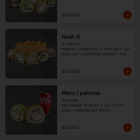
Noah Roll + Tempura cheese roll
$39.800
Noah B
47 piezas

Wantán + Kinoa hot + Kiro roll + Ebi 
noah roll + California cheese + Tori 
cheese furai
$39.800
Menú 1 persona
16 piezas

Ebi cheese Tempura + Tori roll en 
palta + Bebida lata 350cc
$13.900