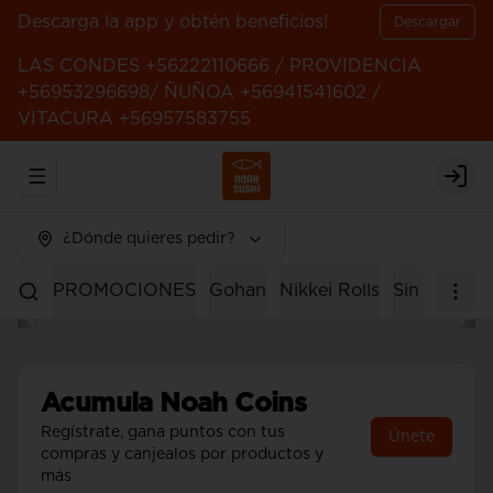
Descarga la app y obtén beneficios!
Descargar
LAS CONDES +56222110666 / PROVIDENCIA
+56953296698/ ÑUÑOA +56941541602 /
VITACURA +56957583755
Abrir menu de navegación
Logi
¿Dónde quieres pedir?
PROMOCIONES
Gohan
Nikkei Rolls
Sin Arroz
Acumula
Noah Coins
Regístrate, gana puntos con tus
Únete
compras y canjealos por productos y
más