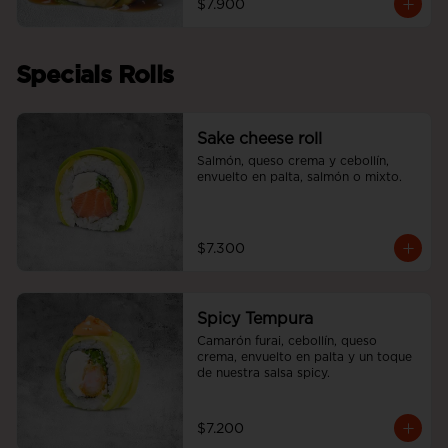
$7.900
Specials Rolls
Sake cheese roll
Salmón, queso crema y cebollín, 
envuelto en palta, salmón o mixto.
$7.300
Spicy Tempura
Camarón furai, cebollín, queso 
crema, envuelto en palta y un toque 
de nuestra salsa spicy.
$7.200