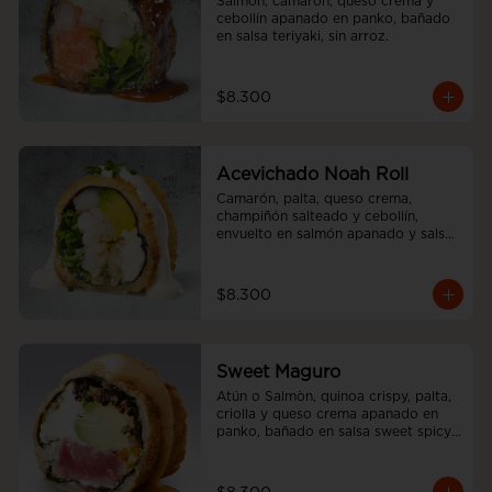
Salmón, camarón, queso crema y 
cebollín apanado en panko, bañado 
en salsa teriyaki, sin arroz.
$8.300
Acevichado Noah Roll
Camarón, palta, queso crema, 
champiñón salteado y cebollín, 
envuelto en salmón apanado y salsa 
acevichada, sin arroz
$8.300
Sweet Maguro
Atún o Salmòn, quinoa crispy, palta, 
criolla y queso crema apanado en 
panko, bañado en salsa sweet spicy, 
sin arroz.