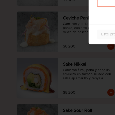
$7.900
Ceviche Panko
Camarón y palta apanado en 
panko, cubierto con ceviche 
mixto de pescado blanco y 
Este pr
camaron bañado en salsa 
acevichada.
$8.200
Sake Nikkei
Camarón furai, palta y cebollín 
envuelto en salmón sellado con 
salsa ají amarillo y teriyaki.
$8.200
Sake Sour Roll