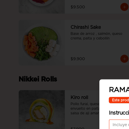
$9.500
Chirashi Sake
Base de arroz , salmón, queso 
crema, palta y cebollín
$9.900
Nikkei Rolls
RAMA
Kiro roll
Este prod
Pollo furai, queso crema, palta, 
envuelto en palta, bañado en 
Instrucc
salsa de aji amarillo flameada y 
salsa teriyaki.