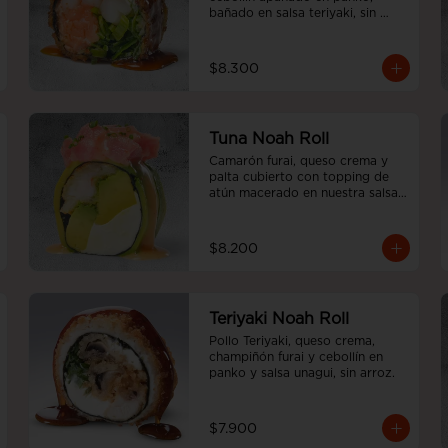
bañado en salsa teriyaki, sin 
arroz.
$8.300
Tuna Noah Roll
Camarón furai, queso crema y 
palta cubierto con topping de 
atún macerado en nuestra salsa 
sweet spicy y ciboulette, sin 
arroz
$8.200
Teriyaki Noah Roll
Pollo Teriyaki, queso crema, 
champiñón furai y cebollín en 
panko y salsa unagui, sin arroz.
$7.900