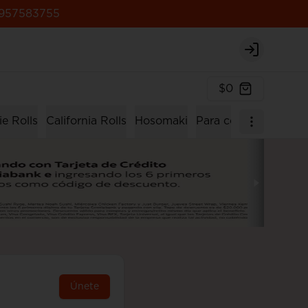
957583755
Login
$0
e Rolls
California Rolls
Hosomaki
Para compartir
Men
Únete