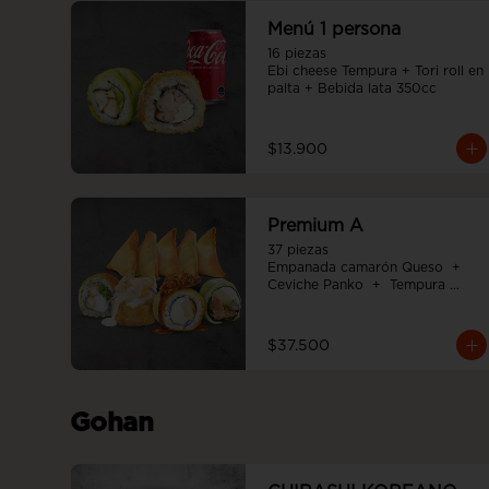
Menú 1 persona
16 piezas

Ebi cheese Tempura + Tori roll en 
palta + Bebida lata 350cc
$13.900
Premium A
37 piezas

Empanada camarón Queso  +  
Ceviche Panko  +  Tempura 
Cheese roll  +  Tori white furai  +  
Ebi noah roll
$37.500
Gohan