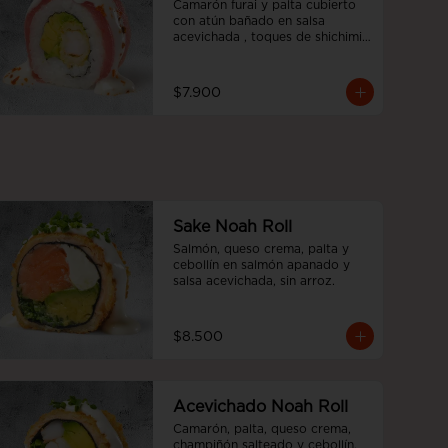
Camarón furai y palta cubierto 
con atún bañado en salsa 
acevichada , toques de shichimi 
y cebollín.
$7.900
Sake Noah Roll
Salmón, queso crema, palta y 
cebollín en salmón apanado y 
salsa acevichada, sin arroz.
$8.500
Acevichado Noah Roll
Camarón, palta, queso crema, 
champiñón salteado y cebollín, 