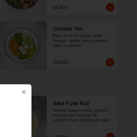
$9.900
Chirashi Tori
Base de arroz gohan, pollo 
Teriyaki, queso crema, pepino, 
palta y cebollín.
$9.500
Close
Sake Furai Roll
Salmón, queso crema, cebollín 
en palta con topping de 
camarón furai, bañado en salsa 
acevichada