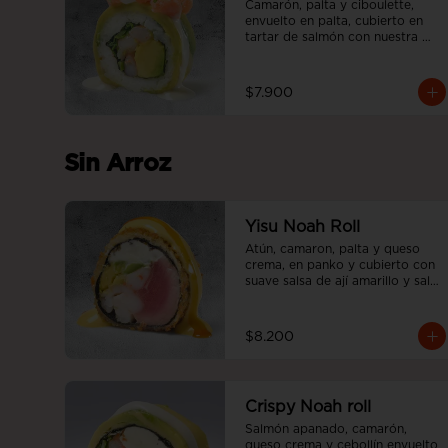
Camarón, palta y ciboulette, 
envuelto en palta, cubierto en 
tartar de salmón con nuestra 
salsa acevichada.
$7.900
Sin Arroz
Yisu Noah Roll
Atún, camaron, palta y queso 
crema, en panko y cubierto con 
suave salsa de ají amarillo y salsa 
teriyaki, sin arroz.
$8.200
Crispy Noah roll
Salmón apanado, camarón, 
queso crema y cebollín envuelto 