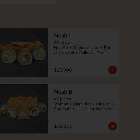
Noah 1
30 piezas

Hot Mix + Tempura sake + Ebi 
cheese roll + California Tori 
cheese
$23.900
Noah B
47 piezas

Wantán + Kinoa hot + Kiro roll + 
Ebi noah roll + California cheese 
+ Tori cheese furai
$39.800