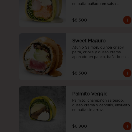
en palta bañado en salsa 
acevichada, sin arroz
$8.300
Sweet Maguro
Atún o Salmòn, quinoa crispy, 
palta, criolla y queso crema 
apanado en panko, bañado en 
salsa sweet spicy, sin arroz.
$8.300
Palmito Veggie
Palmito, champiñón salteado, 
queso crema y cebollín, envuelto 
en palta sin arroz.
$6.900