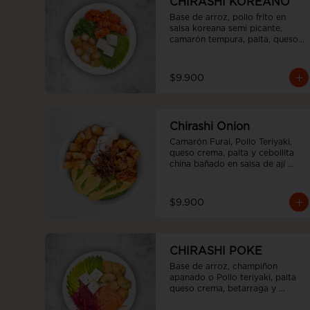
CHIRASHI KOREANO
Base de arroz, pollo frito en 
salsa koreana semi picante, 
camarón tempura, palta, queso 
crema y cebollín.
$9.900
Chirashi Onion
Camarón Furai, Pollo Teriyaki, 
queso crema, palta y cebollita 
china bañado en salsa de ají 
amarillo y teriyaki.
$9.900
CHIRASHI POKE
Base de arroz, champiñon 
apanado o Pollo teriyaki, palta 
queso crema, betarraga y 
zanahoria.