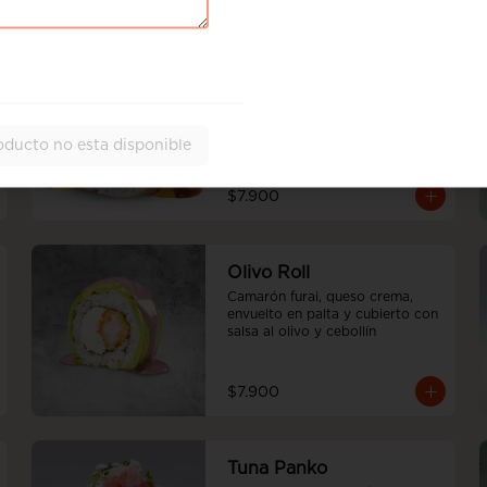
$8.200
Beef Roll
Camarón furai y palta, envuelto 
en carne sellada, bañado en 
salsas ajai amrillo y teriyaki con 
oducto no esta disponible
ciboulette.
$7.900
Olivo Roll
Camarón furai, queso crema, 
envuelto en palta y cubierto con 
salsa al olivo y cebollín
$7.900
Tuna Panko