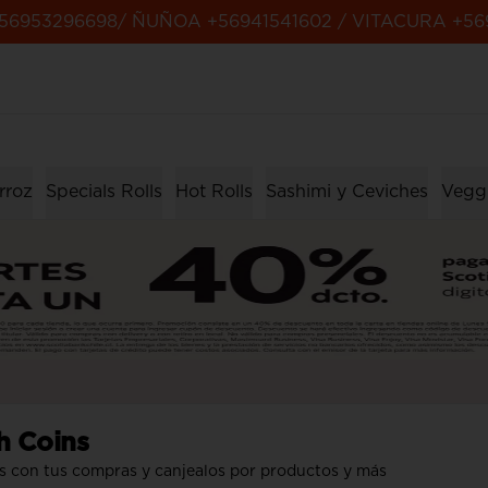
56953296698/ ÑUÑOA +56941541602 / VITACURA +56
rroz
Specials Rolls
Hot Rolls
Sashimi y Ceviches
Veggi
h Coins
s con tus compras y canjealos por productos y más