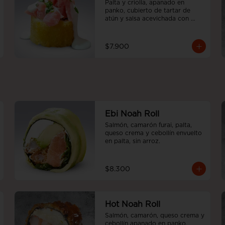
Palta y criolla, apanado en 
panko, cubierto de tartar de 
atún y salsa acevichada con 
emulsión de cilantro
$7.900
Ebi Noah Roll
Salmón, camarón furai, palta, 
queso crema y cebollín envuelto 
en palta, sin arroz.
$8.300
Hot Noah Roll
Salmón, camarón, queso crema y 
cebollín apanado en panko, 