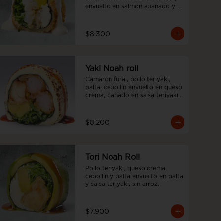
envuelto en salmón apanado y 
salsa acevichada, sin arroz
$8.300
Yaki Noah roll
Camarón furai, pollo teriyaki, 
palta, cebollín envuelto en queso 
crema, bañado en salsa teriyaki, 
sin arroz.
$8.200
Tori Noah Roll
Pollo teriyaki, queso crema, 
cebollín y palta envuelto en palta 
y salsa teriyaki, sin arroz.
$7.900