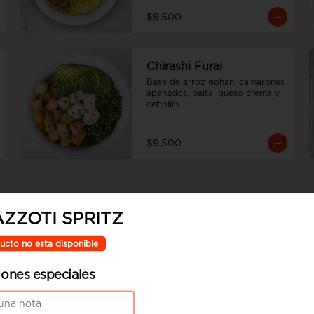
$9.500
Chirashi Furai
Base de arroz gohan, camarones 
apanados, palta, queso crema y 
cebollín.
$9.500
ZZOTI SPRITZ
Sake panko
ucto no esta disponible
Palta y camarón apanado en 
panko, cubierto con tartar de 
iones especiales
salmón, toques de masago y 
ciboulette en nuestra salsa 
acevichada.