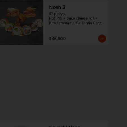
Noah 3
57 piezas

Hot Mix + Sake cheese roll + 
Kiro tempura + California Cheese 
+ Tempura cheese roll + Teriyaki 
noah roll + Ebi cheese tempura
$46.600