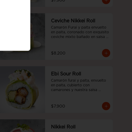
$7.900
Ceviche Nikkei Roll
Camarón Furai y palta envuelto 
en palta, coronado con exquisito 
ceviche mixto bañado en salsa 
acevichada
$8.200
Ebi Sour Roll
Camarón furai y palta, envuelto 
en palta, cubierto con 
camarones y nuestra salsa 
acevichada y toques de cilantro.
$7.900
Nikkei Roll