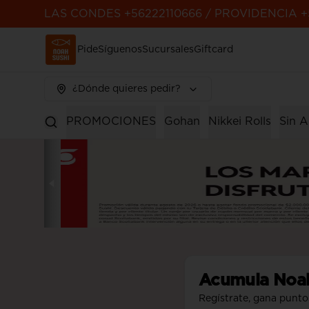
LAS CONDES +56222110666 / PROVIDENCIA +
Pide
Síguenos
Sucursales
Giftcard
¿Dónde quieres pedir?
PROMOCIONES
Gohan
Nikkei Rolls
Sin A
Acumula
Noa
Regístrate, gana punto