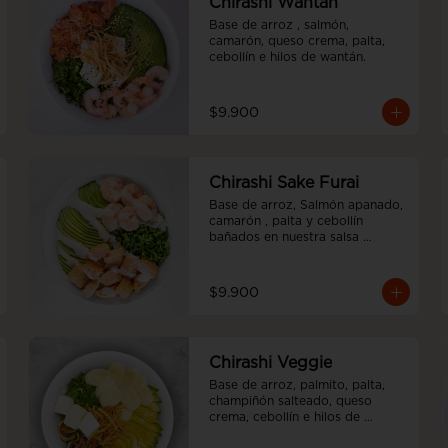
Chirashi Wantán
Base de arroz , salmón, 
camarón, queso crema, palta, 
cebollín e hilos de wantán.
$9.900
Chirashi Sake Furai
Base de arroz, Salmón apanado, 
camarón , palta y cebollín 
bañados en nuestra salsa 
acevichada.
$9.900
Chirashi Veggie
Base de arroz, palmito, palta, 
champiñón salteado, queso 
crema, cebollín e hilos de 
wantán.