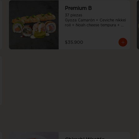
Premium B
37 piezas

Gyoza Camarón + Ceviche nikkei 
roll + Noah cheese tempura + 
Teriyaki noah roll + Sake cheese 
roll
$35.900