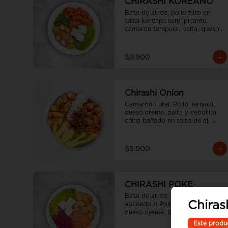
CHIRASHI KOREANO
Base de arroz, pollo frito en 
salsa koreana semi picante, 
camarón tempura, palta, queso 
crema y cebollín.
$9.900
Chirashi Onion
Camarón Furai, Pollo Teriyaki, 
queso crema, palta y cebollita 
china bañado en salsa de ají 
amarillo y teriyaki.
$9.900
CHIRASHI POKE
Base de arroz, champiñon 
Chiras
apanado o Pollo teriyaki, palta 
queso crema, betarraga y 
zanahoria.
Este produ