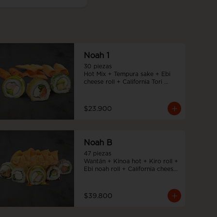
Noah 1
30 piezas

Hot Mix + Tempura sake + Ebi 
cheese roll + California Tori 
cheese
$23.900
Noah B
47 piezas

Wantán + Kinoa hot + Kiro roll + 
Ebi noah roll + California cheese 
+ Tori cheese furai
$39.800