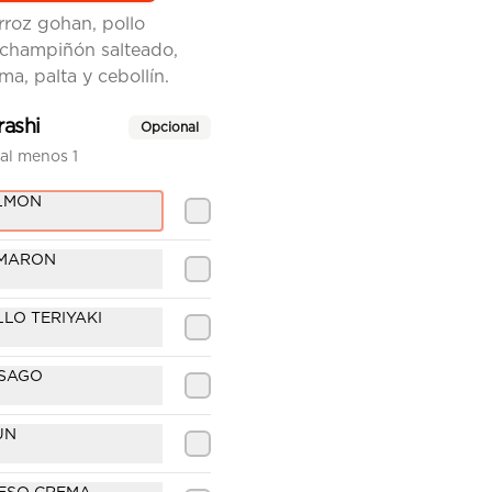
rroz gohan, pollo
$9.500
champiñón salteado,
a, palta y cebollín.
Chirashi Furai
rashi
Opcional
Base de arroz gohan, camarones 
apanados, palta, queso crema y 
al menos 1
cebollín.
LMON
$9.500
AMARON
LO TERIYAKI
Sake panko
SAGO
Palta y camarón apanado en 
panko, cubierto con tartar de 
salmón, toques de masago y 
ÙN
ciboulette en nuestra salsa 
acevichada.