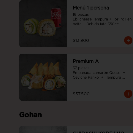
Menú 1 persona
16 piezas

Ebi cheese Tempura + Tori roll en 
palta + Bebida lata 350cc
$13.900
Premium A
37 piezas

Empanada camarón Queso  +  
Ceviche Panko  +  Tempura 
Cheese roll  +  Tori white furai  +  
Ebi noah roll
$37.500
Gohan