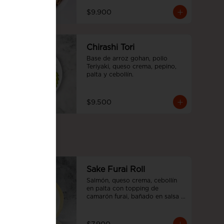
$9.900
Chirashi Tori
Base de arroz gohan, pollo 
Teriyaki, queso crema, pepino, 
palta y cebollín.
$9.500
Sake Furai Roll
Salmón, queso crema, cebollín 
en palta con topping de 
camarón furai, bañado en salsa 
acevichada