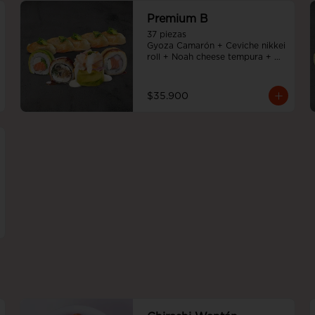
Premium B
37 piezas

Gyoza Camarón + Ceviche nikkei 
roll + Noah cheese tempura + 
Teriyaki noah roll + Sake cheese 
roll
$35.900