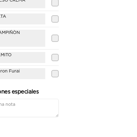
ESO CREMA
$8.200
LTA
Beef Roll
Camarón furai y palta, envuelto 
AMPIÑÒN
en carne sellada, bañado en 
salsas ajai amrillo y teriyaki con 
O
ciboulette.
LMITO
$7.900
ron Furai
Olivo Roll
Camarón furai, queso crema, 
envuelto en palta y cubierto con 
ones especiales
salsa al olivo y cebollín
$7.900
Tuna Panko