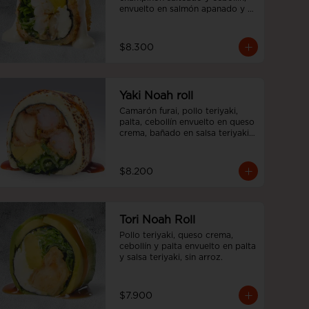
envuelto en salmón apanado y 
salsa acevichada, sin arroz
$8.300
Yaki Noah roll
Camarón furai, pollo teriyaki, 
palta, cebollín envuelto en queso 
crema, bañado en salsa teriyaki, 
sin arroz.
$8.200
Tori Noah Roll
Pollo teriyaki, queso crema, 
cebollín y palta envuelto en palta 
y salsa teriyaki, sin arroz.
$7.900