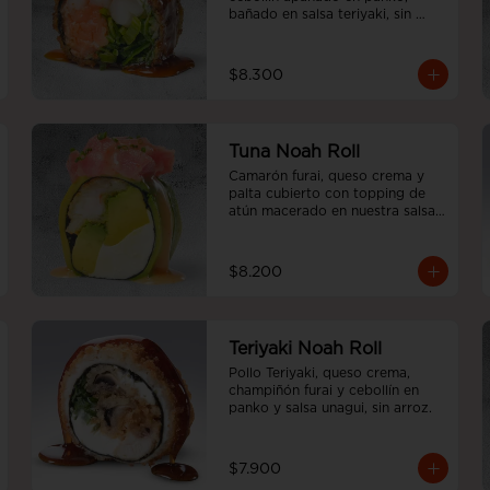
bañado en salsa teriyaki, sin 
arroz.
$8.300
Tuna Noah Roll
Camarón furai, queso crema y 
palta cubierto con topping de 
atún macerado en nuestra salsa 
sweet spicy y ciboulette, sin 
arroz
$8.200
Teriyaki Noah Roll
Pollo Teriyaki, queso crema, 
champiñón furai y cebollín en 
panko y salsa unagui, sin arroz.
$7.900