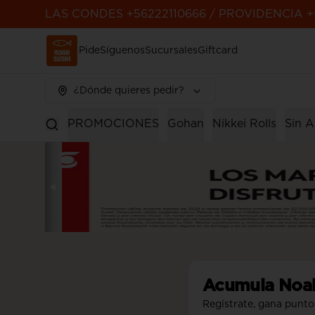
LAS CONDES +56222110666 / PROVIDENCIA +
Pide
Síguenos
Sucursales
Giftcard
¿Dónde quieres pedir?
PROMOCIONES
Gohan
Nikkei Rolls
Sin A
Acumula
Noa
Regístrate, gana punto