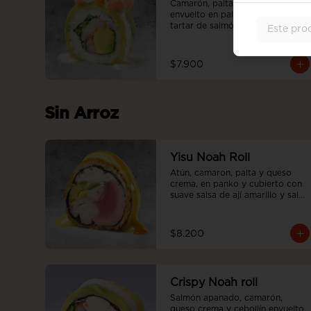
Camarón, palta y ciboulette, 
envuelto en palta, cubierto en 
tartar de salmón con nuestra 
Este pro
salsa acevichada.
$7.900
Sin Arroz
Yisu Noah Roll
Atún, camaron, palta y queso 
crema, en panko y cubierto con 
suave salsa de ají amarillo y salsa 
teriyaki, sin arroz.
$8.200
Crispy Noah roll
Salmón apanado, camarón, 
queso crema y cebollín envuelto 