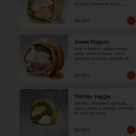
en palta bañado en salsa 
acevichada, sin arroz
$8.300
Sweet Maguro
Atún o Salmòn, quinoa crispy, 
palta, criolla y queso crema 
apanado en panko, bañado en 
salsa sweet spicy, sin arroz.
$8.300
Palmito Veggie
Palmito, champiñón salteado, 
queso crema y cebollín, envuelto 
en palta sin arroz.
$6.900