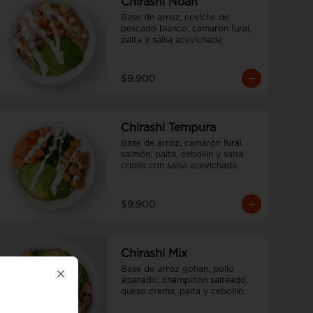
Chirashi Noah
Base de arroz, ceviche de 
pescado blanco, camaron furai, 
palta y salsa acevichada
$9.900
Chirashi Tempura
Base de arroz, camarón furai, 
salmón, palta, cebollín y salsa 
criolla con salsa acevichada.
$9.900
Chirashi Mix
Base de arroz gohan, pollo 
apanado, champiñón salteado, 
Close
queso crema, palta y cebollín.