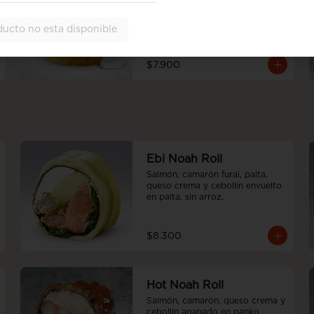
Palta y criolla, apanado en 
panko, cubierto de tartar de 
atún y salsa acevichada con 
ducto no esta disponible
emulsión de cilantro
$7.900
Ebi Noah Roll
Salmón, camarón furai, palta, 
queso crema y cebollín envuelto 
en palta, sin arroz.
$8.300
Hot Noah Roll
Salmón, camarón, queso crema y 
cebollín apanado en panko, 