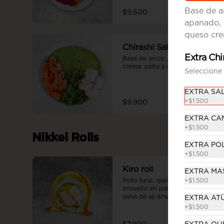
Base de a
$9.500
apanado, 
queso crem
Chirashi Sake
Extra Chi
Base de arroz , salmón, queso 
crema, palta y cebollín
Seleccione 
EXTRA SA
+
$1.500
$9.900
EXTRA C
+
$1.500
Nikkei Rolls
EXTRA POL
+
$1.500
Kiro roll
EXTRA MA
Pollo furai, queso crema, palta, 
+
$1.500
envuelto en palta, bañado en 
salsa de aji amarillo flameada y 
EXTRA AT
salsa teriyaki.
+
$1.500