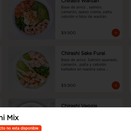
Chirashi Wantán
Base de arroz , salmón, 
camarón, queso crema, palta, 
cebollín e hilos de wantán.
$9.900
Chirashi Sake Furai
Base de arroz, Salmón apanado, 
camarón , palta y cebollín 
bañados en nuestra salsa 
acevichada.
$9.900
Chirashi Veggie
Base de arroz, palmito, palta, 
hi Mix
champiñón salteado, queso 
crema, cebollín e hilos de 
wantán.
cto no esta disponible