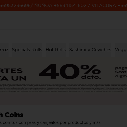
56953296698/ ÑUÑOA +56941541602 / VITACURA +56
rroz
Specials Rolls
Hot Rolls
Sashimi y Ceviches
Veggi
h Coins
s con tus compras y canjealos por productos y más