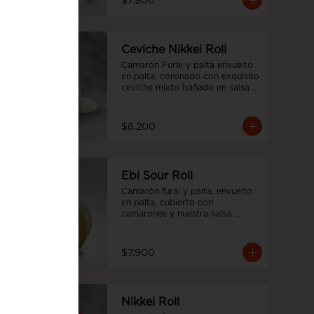
$7.900
Ceviche Nikkei Roll
Camarón Furai y palta envuelto 
en palta, coronado con exquisito 
ceviche mixto bañado en salsa 
acevichada
$8.200
Ebi Sour Roll
Camarón furai y palta, envuelto 
en palta, cubierto con 
camarones y nuestra salsa 
acevichada y toques de cilantro.
$7.900
Nikkei Roll