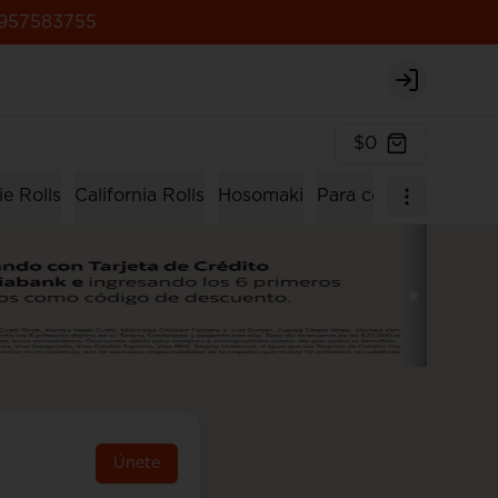
957583755
Login
$0
e Rolls
California Rolls
Hosomaki
Para compartir
Men
Únete