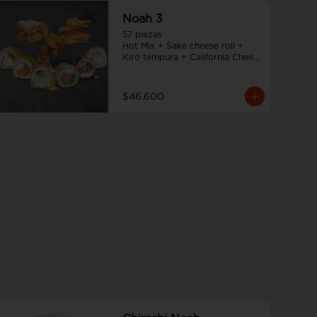
Noah 3
57 piezas

Hot Mix + Sake cheese roll + 
Kiro tempura + California Cheese 
+ Tempura cheese roll + Teriyaki 
noah roll + Ebi cheese tempura
$46.600