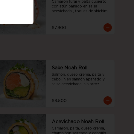
Camarón furai y palta cubierto 
con atún bañado en salsa 
acevichada , toques de shichimi 
y cebollín.
$7.900
Sake Noah Roll
Salmón, queso crema, palta y 
cebollín en salmón apanado y 
salsa acevichada, sin arroz.
$8.500
Acevichado Noah Roll
Camarón, palta, queso crema, 
champiñón salteado y cebollín, 