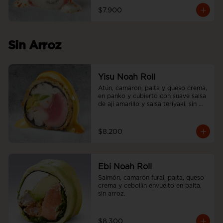
$7.900
Sin Arroz
Yisu Noah Roll
Atún, camaron, palta y queso crema, 
en panko y cubierto con suave salsa 
de ají amarillo y salsa teriyaki, sin 
arroz.
$8.200
Ebi Noah Roll
Salmón, camarón furai, palta, queso 
crema y cebollín envuelto en palta, 
sin arroz.
$8.300