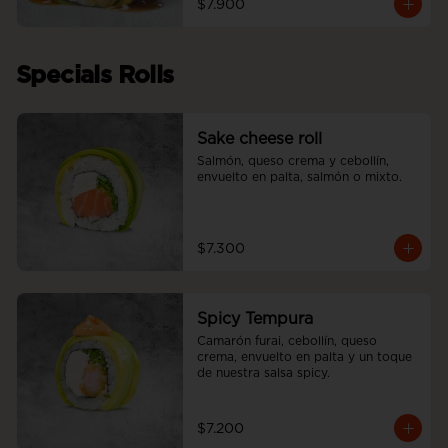
$7.900
Specials Rolls
Sake cheese roll
Salmón, queso crema y cebollín, 
envuelto en palta, salmón o mixto.
$7.300
Spicy Tempura
Camarón furai, cebollín, queso 
crema, envuelto en palta y un toque 
de nuestra salsa spicy.
$7.200