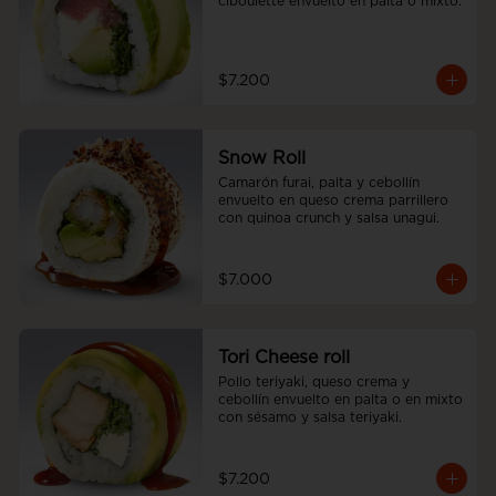
ciboulette envuelto en palta o mixto.
$7.200
Snow Roll
Camarón furai, palta y cebollín 
envuelto en queso crema parrillero 
con quinoa crunch y salsa unagui.
$7.000
Tori Cheese roll
Pollo teriyaki, queso crema y 
cebollín envuelto en palta o en mixto 
con sésamo y salsa teriyaki.
$7.200