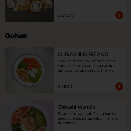
roll  +  Tori white furai  +  Ebi noah 
roll
$37.500
Gohan
CHIRASHI KOREANO
Base de arroz, pollo frito en salsa 
koreana semi picante, camarón 
tempura, palta, queso crema y 
cebollín.
$9.900
Chirashi Wantán
Base de arroz , salmón, camarón, 
queso crema, palta, cebollín e hilos 
de wantán.