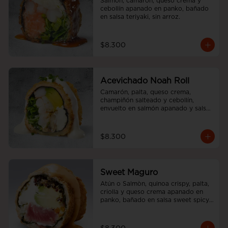
Salmón, camarón, queso crema y 
cebollín apanado en panko, bañado 
en salsa teriyaki, sin arroz.
$8.300
Acevichado Noah Roll
Camarón, palta, queso crema, 
champiñón salteado y cebollín, 
envuelto en salmón apanado y salsa 
acevichada, sin arroz
$8.300
Sweet Maguro
Atún o Salmòn, quinoa crispy, palta, 
criolla y queso crema apanado en 
panko, bañado en salsa sweet spicy, 
sin arroz.