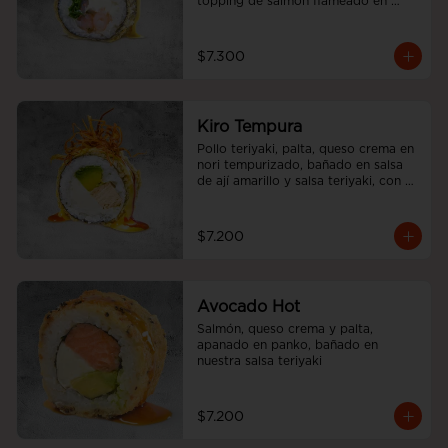
topping de salmón flameado en 
salsa aji amarillo.
$7.300
Kiro Tempura
Pollo teriyaki, palta, queso crema en 
nori tempurizado, bañado en salsa 
de ají amarillo y salsa teriyaki, con 
cebolliita china.
$7.200
Avocado Hot
Salmón, queso crema y palta, 
apanado en panko, bañado en 
nuestra salsa teriyaki
$7.200