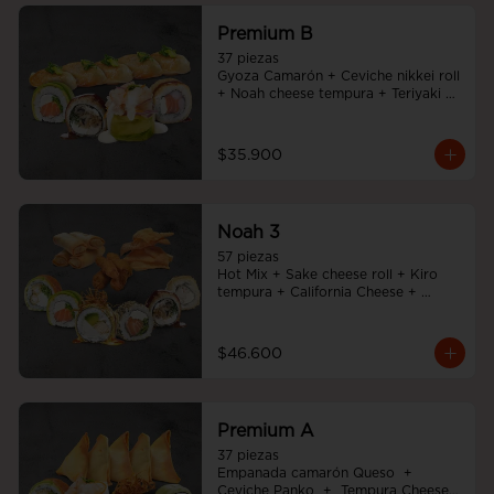
Premium B
37 piezas

Gyoza Camarón + Ceviche nikkei roll 
+ Noah cheese tempura + Teriyaki 
noah roll + Sake cheese roll
$35.900
Noah 3
57 piezas

Hot Mix + Sake cheese roll + Kiro 
tempura + California Cheese + 
Tempura cheese roll + Teriyaki noah 
roll + Ebi cheese tempura
$46.600
Premium A
37 piezas

Empanada camarón Queso  +  
Ceviche Panko  +  Tempura Cheese 