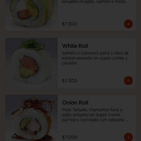
envuelto en palta, salmón o mixto.
$7.300
White Roll
Salmón o Camarón, palta e hilos de 
wantan envuelto en queso crema y 
cebollín.
$7.300
Onion Roll
Pollo Teriyaki, champiñón furai y 
palta envuelto en queso crema 
parrillero coronado con cebollita 
china y salsa unagui.
$7.000