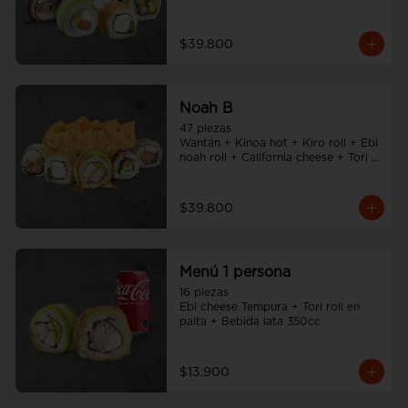
Noah Roll + Tempura cheese roll
$39.800
Noah B
47 piezas

Wantán + Kinoa hot + Kiro roll + Ebi 
noah roll + California cheese + Tori 
cheese furai
$39.800
Menú 1 persona
16 piezas

Ebi cheese Tempura + Tori roll en 
palta + Bebida lata 350cc
$13.900