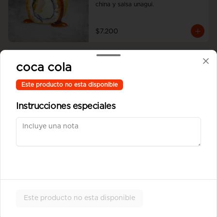
china y salsa unagui.
$7.200
Ebi Cheese Tempura
coca cola
Camarón y queso crema envuelto en 
masa tempura
Este producto no esta disponible
Instrucciones especiales
$6.900
Tempura Sake
Salmón, queso crema y cebollín 
envuelto en masa tempura.
Este producto no esta disponible
$6.900