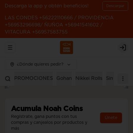
Descarga la app y obtén beneficios!
Descargar
LAS CONDES +56222110666 / PROVIDENCIA
+56953296698/ ÑUÑOA +56941541602 /
VITACURA +56957583755
Abrir menu de navegación
Logi
¿Dónde quieres pedir?
PROMOCIONES
Gohan
Nikkei Rolls
Sin Arroz
Acumula
Noah Coins
Regístrate, gana puntos con tus
Únete
compras y canjealos por productos y
más