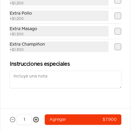
china y salsa unagui.
+
$1.200
Extra Pollo
+
$1.200
$7.200
Extra Masago
+
$1.300
Ebi Cheese Tempura
Extra Champiñon
Camarón y queso crema envuelto en 
+
$1.300
masa tempura
Instrucciones especiales
$6.900
Tempura Sake
Salmón, queso crema y cebollín 
envuelto en masa tempura.
Agregar
$7.900
$6.900