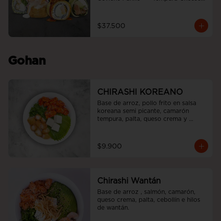
roll  +  Tori white furai  +  Ebi noah 
roll
$37.500
Gohan
CHIRASHI KOREANO
Base de arroz, pollo frito en salsa 
koreana semi picante, camarón 
tempura, palta, queso crema y 
cebollín.
$9.900
Chirashi Wantán
Base de arroz , salmón, camarón, 
queso crema, palta, cebollín e hilos 
de wantán.