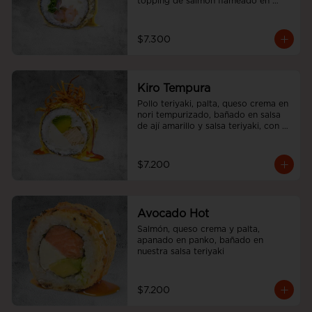
topping de salmón flameado en 
salsa aji amarillo.
$7.300
Kiro Tempura
Pollo teriyaki, palta, queso crema en 
nori tempurizado, bañado en salsa 
de ají amarillo y salsa teriyaki, con 
cebolliita china.
$7.200
Avocado Hot
Salmón, queso crema y palta, 
apanado en panko, bañado en 
nuestra salsa teriyaki
$7.200