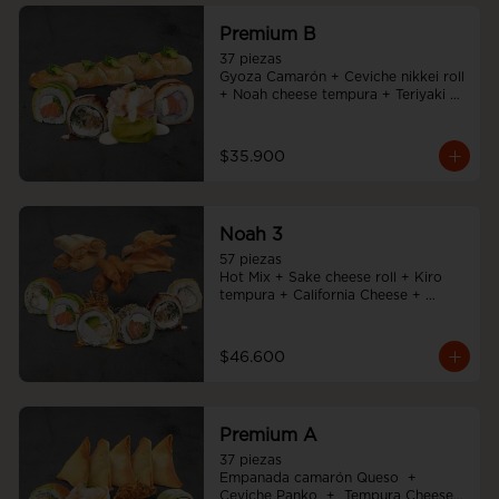
Premium B
37 piezas

Gyoza Camarón + Ceviche nikkei roll 
+ Noah cheese tempura + Teriyaki 
noah roll + Sake cheese roll
$35.900
Noah 3
57 piezas

Hot Mix + Sake cheese roll + Kiro 
tempura + California Cheese + 
Tempura cheese roll + Teriyaki noah 
roll + Ebi cheese tempura
$46.600
Premium A
37 piezas

Empanada camarón Queso  +  
Ceviche Panko  +  Tempura Cheese 