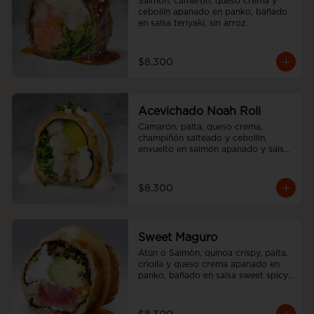
Salmón, camarón, queso crema y 
cebollín apanado en panko, bañado 
en salsa teriyaki, sin arroz.
$8.300
Acevichado Noah Roll
Camarón, palta, queso crema, 
champiñón salteado y cebollín, 
envuelto en salmón apanado y salsa 
acevichada, sin arroz
$8.300
Sweet Maguro
Atún o Salmòn, quinoa crispy, palta, 
criolla y queso crema apanado en 
panko, bañado en salsa sweet spicy, 
sin arroz.