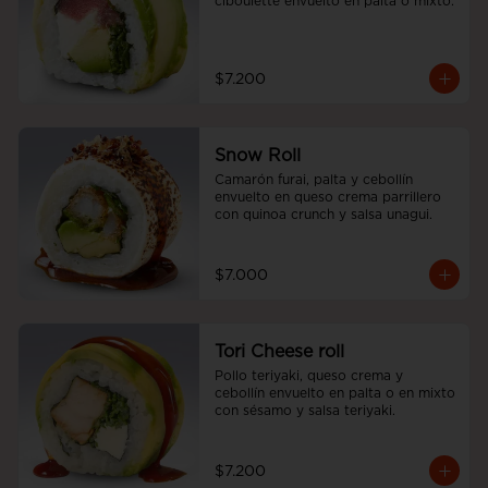
ciboulette envuelto en palta o mixto.
$7.200
Snow Roll
Camarón furai, palta y cebollín 
envuelto en queso crema parrillero 
con quinoa crunch y salsa unagui.
$7.000
Tori Cheese roll
Pollo teriyaki, queso crema y 
cebollín envuelto en palta o en mixto 
con sésamo y salsa teriyaki.
$7.200