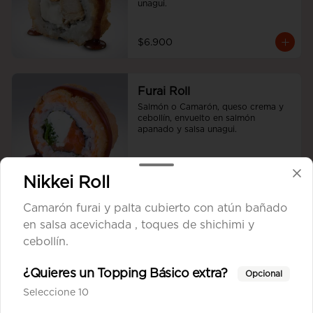
unagui.
$6.900
Furai Roll
Salmón o Camarón, queso crema y 
cebollín, envuelto en salmón 
apanado y salsa unagui.
$7.700
Nikkei Roll
Camarón furai y palta cubierto con atún bañado
Tori Cheese Furai
en salsa acevichada , toques de shichimi y
Pollo Teriyaki, queso crema y 
cebollín.
cebollín apanado en panko.
¿Quieres un Topping Básico extra?
Opcional
Seleccione 10
$6.900