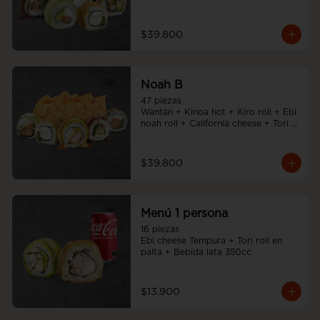
Noah Roll + Tempura cheese roll
$39.800
Noah B
47 piezas

Wantán + Kinoa hot + Kiro roll + Ebi 
noah roll + California cheese + Tori 
cheese furai
$39.800
Menú 1 persona
16 piezas

Ebi cheese Tempura + Tori roll en 
palta + Bebida lata 350cc
$13.900