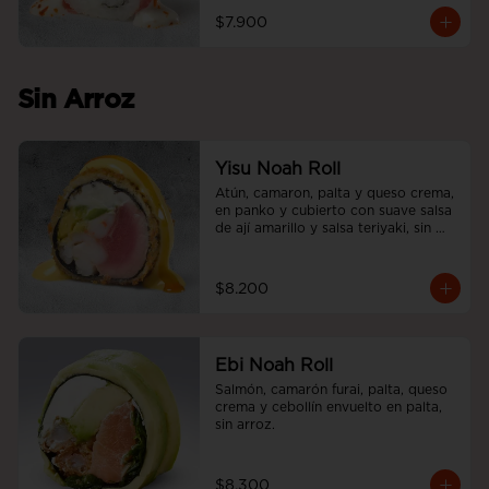
$7.900
Sin Arroz
Yisu Noah Roll
Atún, camaron, palta y queso crema, 
en panko y cubierto con suave salsa 
de ají amarillo y salsa teriyaki, sin 
arroz.
$8.200
Ebi Noah Roll
Salmón, camarón furai, palta, queso 
crema y cebollín envuelto en palta, 
sin arroz.
$8.300