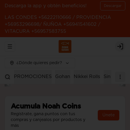
Descarga la app y obtén beneficios!
Descargar
LAS CONDES +56222110666 / PROVIDENCIA
+56953296698/ ÑUÑOA +56941541602 /
VITACURA +56957583755
Abrir menu de navegación
Logi
¿Dónde quieres pedir?
PROMOCIONES
Gohan
Nikkei Rolls
Sin Arroz
Acumula
Noah Coins
Regístrate, gana puntos con tus
Únete
compras y canjealos por productos y
más