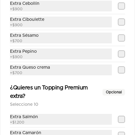
Extra Cebollín
+
$900
Kinoa Hot
Extra Ciboulette
Camarón furai, palta, queso crema y 
cebollín apanado en panko y quinoa 
+
$900
crocante con salsa unagui.
Extra Sésamo
+
$700
$6.900
Extra Pepino
+
$900
Tori Tempura
Extra Queso crema
+
$700
Camarón, queso crema y cebollín, 
apanado en panko.
¿Quieres un Topping Premium
Opcional
extra?
$6.900
Seleccione 10
Extra Salmón
Tori White Furai
+
$1.200
Pollo Teriyaki y queso crema, 
Extra Camarón
apanado en panko con cebollita 