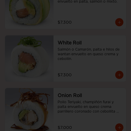
envuelto en palta, salmón o mixto.
$7.300
White Roll
Salmón o Camarón, palta e hilos de 
wantan envuelto en queso crema y 
cebollín.
$7.300
Onion Roll
Pollo Teriyaki, champiñón furai y 
palta envuelto en queso crema 
parrillero coronado con cebollita 
china y salsa unagui.
$7.000