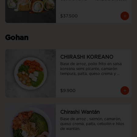
roll  +  Tori white furai  +  Ebi noah 
roll
$37.500
Gohan
CHIRASHI KOREANO
Base de arroz, pollo frito en salsa 
koreana semi picante, camarón 
tempura, palta, queso crema y 
cebollín.
$9.900
Chirashi Wantán
Base de arroz , salmón, camarón, 
queso crema, palta, cebollín e hilos 
de wantán.