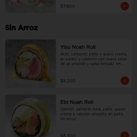
$7.900
Sin Arroz
Yisu Noah Roll
Atún, camaron, palta y queso crema, 
en panko y cubierto con suave salsa 
de ají amarillo y salsa teriyaki, sin 
arroz.
$8.200
Ebi Noah Roll
Salmón, camarón furai, palta, queso 
crema y cebollín envuelto en palta, 
sin arroz.
$8.300