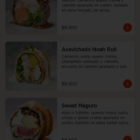
Salmón, camarón, queso crema y 
cebollín apanado en panko, bañado 
en salsa teriyaki, sin arroz.
$8.300
Acevichado Noah Roll
Camarón, palta, queso crema, 
champiñón salteado y cebollín, 
envuelto en salmón apanado y salsa 
acevichada, sin arroz
$8.300
Sweet Maguro
Atún o Salmòn, quinoa crispy, palta, 
criolla y queso crema apanado en 
panko, bañado en salsa sweet spicy, 
sin arroz.