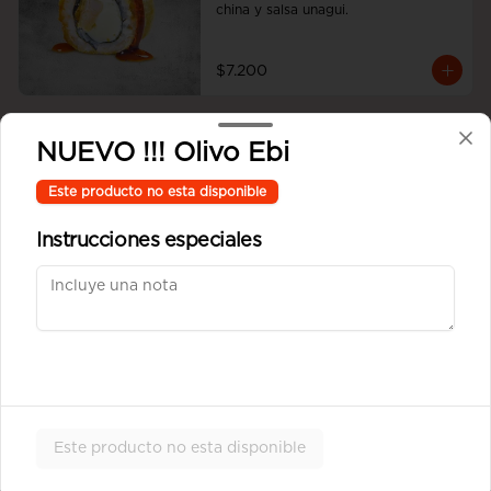
china y salsa unagui.
$7.200
Ebi Cheese Tempura
NUEVO !!! Olivo Ebi
Camarón y queso crema envuelto en 
masa tempura
Este producto no esta disponible
Instrucciones especiales
$6.900
Tempura Sake
Salmón, queso crema y cebollín 
envuelto en masa tempura.
Este producto no esta disponible
$6.900