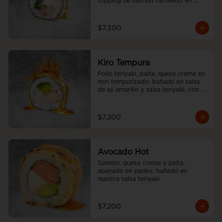
topping de salmón flameado en 
salsa aji amarillo.
$7.300
Kiro Tempura
Pollo teriyaki, palta, queso crema en 
nori tempurizado, bañado en salsa 
de ají amarillo y salsa teriyaki, con 
cebolliita china.
$7.200
Avocado Hot
Salmón, queso crema y palta, 
apanado en panko, bañado en 
nuestra salsa teriyaki
$7.200