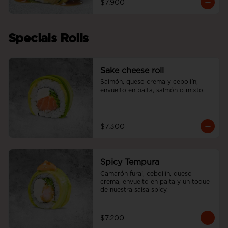
$7.900
Specials Rolls
Sake cheese roll
Salmón, queso crema y cebollín, 
envuelto en palta, salmón o mixto.
$7.300
Spicy Tempura
Camarón furai, cebollín, queso 
crema, envuelto en palta y un toque 
de nuestra salsa spicy.
$7.200