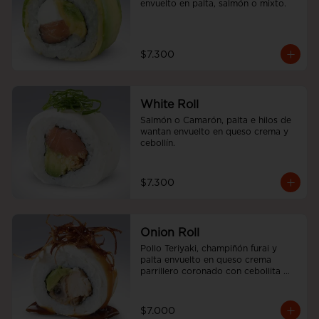
envuelto en palta, salmón o mixto.
$7.300
White Roll
Salmón o Camarón, palta e hilos de 
wantan envuelto en queso crema y 
cebollín.
$7.300
Onion Roll
Pollo Teriyaki, champiñón furai y 
palta envuelto en queso crema 
parrillero coronado con cebollita 
china y salsa unagui.
$7.000