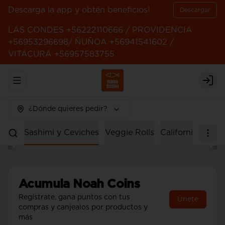
Descarga la app y obtén beneficios!
Descargar
LAS CONDES +56222110666 / PROVIDENCIA
+56953296698/ ÑUÑOA +56941541602 /
VITACURA +56957583755
Abrir menu de navegación
Logi
¿Dónde quieres pedir?
Rolls
Sashimi y Ceviches
Veggie Rolls
California Rolls
Acumula
Noah Coins
Regístrate, gana puntos con tus
Únete
compras y canjealos por productos y
más