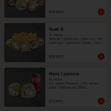
Noah Roll + Tempura cheese roll
$39.800
Noah B
47 piezas

Wantán + Kinoa hot + Kiro roll + Ebi 
noah roll + California cheese + Tori 
cheese furai
$39.800
Menú 1 persona
16 piezas

Ebi cheese Tempura + Tori roll en 
palta + Bebida lata 350cc
$13.900