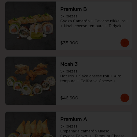
Premium B
37 piezas

Gyoza Camarón + Ceviche nikkei roll 
+ Noah cheese tempura + Teriyaki 
noah roll + Sake cheese roll
$35.900
Noah 3
57 piezas

Hot Mix + Sake cheese roll + Kiro 
tempura + California Cheese + 
Tempura cheese roll + Teriyaki noah 
roll + Ebi cheese tempura
$46.600
Premium A
37 piezas

Empanada camarón Queso  +  
Ceviche Panko  +  Tempura Cheese 