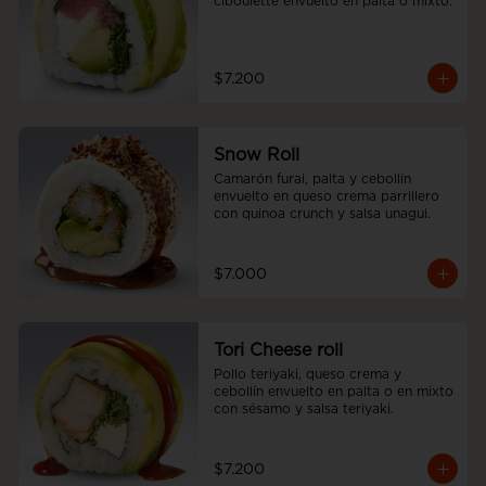
ciboulette envuelto en palta o mixto.
$7.200
Snow Roll
Camarón furai, palta y cebollín 
envuelto en queso crema parrillero 
con quinoa crunch y salsa unagui.
$7.000
Tori Cheese roll
Pollo teriyaki, queso crema y 
cebollín envuelto en palta o en mixto 
con sésamo y salsa teriyaki.
$7.200